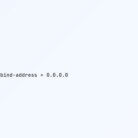


bind-address = 0.0.0.0

6