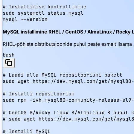
# Installimise kontrollimine

sudo systemctl status mysql

mysql --version
MySQL installimine RHEL / CentOS / AlmaLinux / Rocky L
RHEL-põhiste distributsioonide puhul peate esmalt lisam
bash
# Laadi alla MySQL repositooriumi pakett

sudo wget https://dev.mysql.com/get/mysql80-
# Installi repositoorium

sudo rpm -ivh mysql80-community-release-el9-
# CentOS 8/Rocky Linux 8/AlmaLinux 8 puhul k
# sudo wget https://dev.mysql.com/get/mysql8
# Installi MySQL
