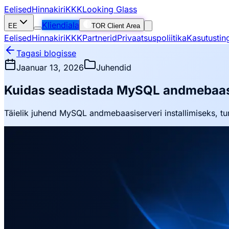
Eelised
Hinnakiri
KKK
Looking Glass
Kliendiala
EE
TOR Client Area
Eelised
Hinnakiri
KKK
Partnerid
Privaatsuspoliitika
Kasutustin
Tagasi blogisse
Jaanuar 13, 2026
Juhendid
Kuidas seadistada MySQL andmebaasi
Täielik juhend MySQL andmebaasiserveri installimiseks, t