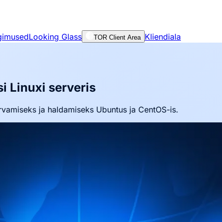
gimused
Looking Glass
Kliendiala
TOR Client Area
 Linuxi serveris
urvamiseks ja haldamiseks Ubuntus ja CentOS-is.