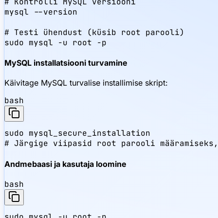
# Kontrolli MySQL versiooni

mysql --version

# Testi ühendust (küsib root parooli)

sudo mysql -u root -p
MySQL installatsiooni turvamine
Käivitage MySQL turvalise installimise skript:
bash
sudo mysql_secure_installation

# Järgige viipasid root parooli määramiseks
Andmebaasi ja kasutaja loomine
bash
sudo mysql -u root -p
