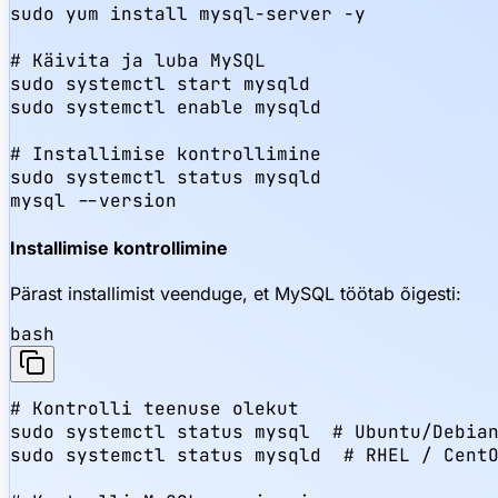
sudo yum install mysql-server -y

# Käivita ja luba MySQL

sudo systemctl start mysqld

sudo systemctl enable mysqld

# Installimise kontrollimine

sudo systemctl status mysqld

mysql --version
Installimise kontrollimine
Pärast installimist veenduge, et MySQL töötab õigesti:
bash
# Kontrolli teenuse olekut

sudo systemctl status mysql  # Ubuntu/Debian
sudo systemctl status mysqld  # RHEL / CentO