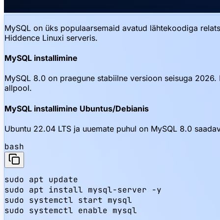
MySQL on üks populaarsemaid avatud lähtekoodiga relatsio
Hiddence Linuxi serveris.
MySQL installimine
MySQL 8.0 on praegune stabiilne versioon seisuga 2026. I
allpool.
MySQL installimine Ubuntus/Debianis
Ubuntu 22.04 LTS ja uuemate puhul on MySQL 8.0 saadaval v
bash
sudo apt update

sudo apt install mysql-server -y

sudo systemctl start mysql

sudo systemctl enable mysql
