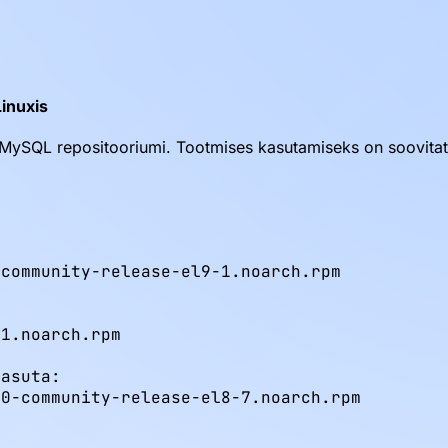
inuxis
a MySQL repositooriumi. Tootmises kasutamiseks on soovit
community-release-el9-1.noarch.rpm

1.noarch.rpm

asuta:

0-community-release-el8-7.noarch.rpm
