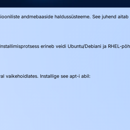
oniliste andmebaaside haldussüsteeme. See juhend aitab tei
nstallimisprotsess erineb veidi Ubuntu/Debiani ja RHEL-põh
aikehoidlates. Installige see apt-i abil: