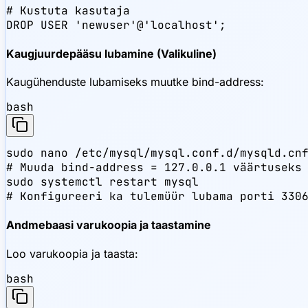
# Kustuta kasutaja

DROP USER 'newuser'@'localhost';
Kaugjuurdepääsu lubamine (Valikuline)
Kaugühenduste lubamiseks muutke bind-address:
bash
sudo nano /etc/mysql/mysql.conf.d/mysqld.cnf
# Muuda bind-address = 127.0.0.1 väärtuseks 
sudo systemctl restart mysql

# Konfigureeri ka tulemüür lubama porti 330
Andmebaasi varukoopia ja taastamine
Loo varukoopia ja taasta:
bash