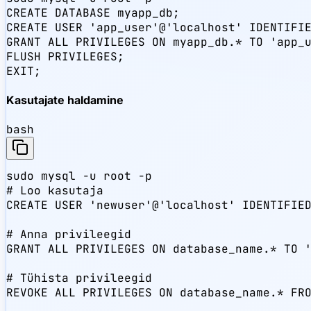
CREATE DATABASE myapp_db;

CREATE USER 'app_user'@'localhost' IDENTIFIE
GRANT ALL PRIVILEGES ON myapp_db.* TO 'app_u
FLUSH PRIVILEGES;

EXIT;
Kasutajate haldamine
bash
sudo mysql -u root -p

# Loo kasutaja

CREATE USER 'newuser'@'localhost' IDENTIFIED
# Anna privileegid

GRANT ALL PRIVILEGES ON database_name.* TO '
# Tühista privileegid

REVOKE ALL PRIVILEGES ON database_name.* FRO