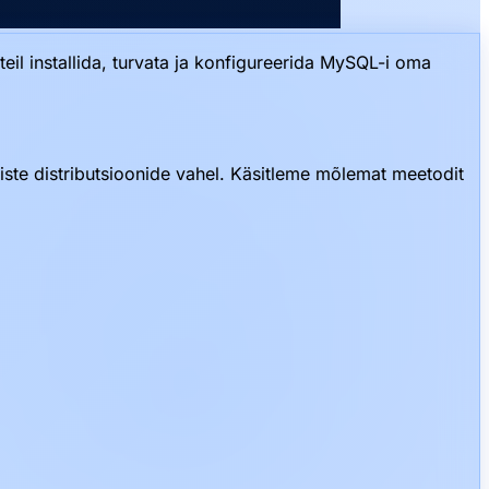
l installida, turvata ja konfigureerida MySQL-i oma
iste distributsioonide vahel. Käsitleme mõlemat meetodit