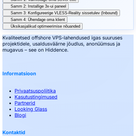
Samm 2: Installige 3x-ui paneel
Samm 3: Konfigureerige VLESS-Reality sissetulev (Inbound)
Samm 4: Ühendage oma klient
Üksikasjalikud optimeerimise nõuanded
Kvaliteetsed offshore VPS-lahendused igas suuruses
projektidele, usaldusväärne jõudlus, anonüümsus ja
mugavus – see on Hiddence.
Informatsioon
Privaatsuspoliitika
Kasutustingimused
Partnerid
Looking Glass
Blogi
Kontaktid