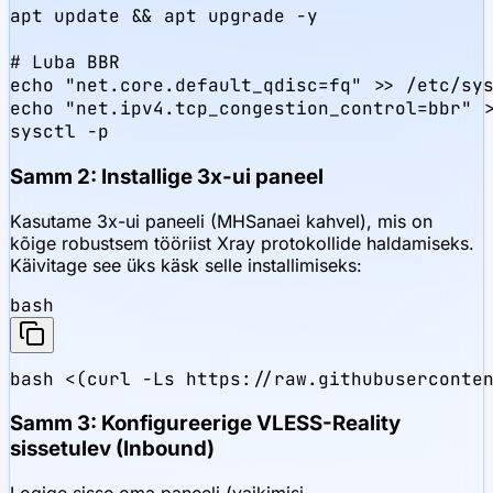
apt update && apt upgrade -y

# Luba BBR

echo "net.core.default_qdisc=fq" >> /etc/sys
echo "net.ipv4.tcp_congestion_control=bbr" >
sysctl -p
Samm 2: Installige 3x-ui paneel
Kasutame 3x-ui paneeli (MHSanaei kahvel), mis on
kõige robustsem tööriist Xray protokollide haldamiseks.
Käivitage see üks käsk selle installimiseks:
bash
bash <(curl -Ls https://raw.githubuserconte
Samm 3: Konfigureerige VLESS-Reality
sissetulev (Inbound)