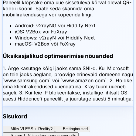
Paneelil klõpsake oma uue sissetuleva kõrval oleval QR-
koodi ikoonil. Saate seda skannida oma
mobiilirakendusega või kopeerida lingi.
Android: v2rayNG või Hiddify Next
iOS: V2Box või FoXray
Windows: v2rayN või Hiddify Next
macOS: V2Box või FoXray
Üksikasjalikud optimeerimise nõuanded
1. Ärge kasutage kõigi jaoks sama SNI-d. Kui Microsoft
on teie jaoks aeglane, proovige erinevaid domeene nagu
`www.samsung.com` või `www.amazon.com`. 2. Hoidke
oma klientrakendused uuendatuna. Xray tuum uueneb
sageli. 3. Kui teie IP blokeeritakse, installige lihtsalt OS
uuesti Hiddence'i paneelilt ja juurutage uuesti 5 minutiga.
Sisukord
Miks VLESS + Reality?
Eeltingimused
Samm 1: Valmistage oma server ette