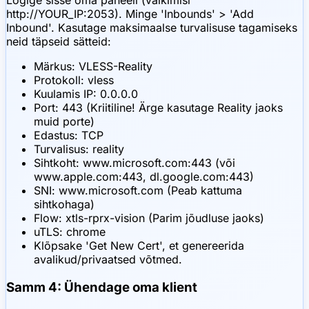
Logige sisse oma paneeli (vaikimisi
http://YOUR_IP:2053). Minge 'Inbounds' > 'Add
Inbound'. Kasutage maksimaalse turvalisuse tagamiseks
neid täpseid sätteid:
Märkus: VLESS-Reality
Protokoll: vless
Kuulamis IP: 0.0.0.0
Port: 443 (Kriitiline! Ärge kasutage Reality jaoks
muid porte)
Edastus: TCP
Turvalisus: reality
Sihtkoht: www.microsoft.com:443 (või
www.apple.com:443, dl.google.com:443)
SNI: www.microsoft.com (Peab kattuma
sihtkohaga)
Flow: xtls-rprx-vision (Parim jõudluse jaoks)
uTLS: chrome
Klõpsake 'Get New Cert', et genereerida
avalikud/privaatsed võtmed.
Samm 4: Ühendage oma klient