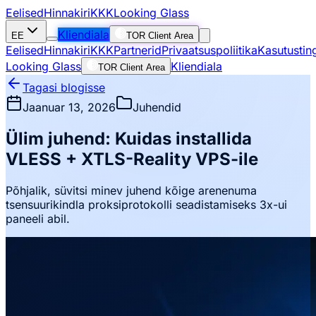
Eelised
Hinnakiri
KKK
Looking Glass
Kliendiala
EE
TOR Client Area
Eelised
Hinnakiri
KKK
Partnerid
Privaatsuspoliitika
Kasutustin
Looking Glass
Kliendiala
TOR Client Area
Tagasi blogisse
Jaanuar 13, 2026
Juhendid
Ülim juhend: Kuidas installida
VLESS + XTLS-Reality VPS-ile
Põhjalik, süvitsi minev juhend kõige arenenuma
tsensuurikindla proksiprotokolli seadistamiseks 3x-ui
paneeli abil.