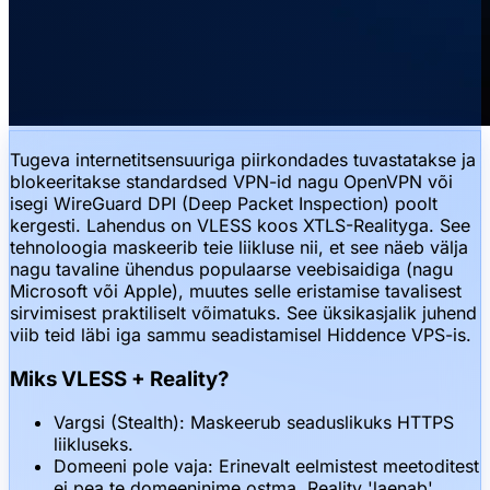
Tugeva internetitsensuuriga piirkondades tuvastatakse ja
blokeeritakse standardsed VPN-id nagu OpenVPN või
isegi WireGuard DPI (Deep Packet Inspection) poolt
kergesti. Lahendus on VLESS koos XTLS-Realityga. See
tehnoloogia maskeerib teie liikluse nii, et see näeb välja
nagu tavaline ühendus populaarse veebisaidiga (nagu
Microsoft või Apple), muutes selle eristamise tavalisest
sirvimisest praktiliselt võimatuks. See üksikasjalik juhend
viib teid läbi iga sammu seadistamisel Hiddence VPS-is.
Miks VLESS + Reality?
Vargsi (Stealth): Maskeerub seaduslikuks HTTPS
liikluseks.
Domeeni pole vaja: Erinevalt eelmistest meetoditest
ei pea te domeeninime ostma. Reality 'laenab'