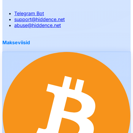
Telegram Bot
support
@
hiddence.net
abuse
@
hiddence.net
Makseviisid