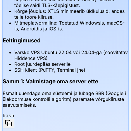
tõelise saidi TLS-käepigistust.
Kõrge jõudlus: XTLS minimeerib üldkulusid, andes
teile toore kiiruse.
Mitmeplatvormiline: Toetatud Windowsis, macOS-
is, Androidis ja iOS-is.
Eeltingimused
Värske VPS Ubuntu 22.04 või 24.04-ga (soovitatav
Hiddence VPS)
Root juurdepääs serverile
SSH klient (PuTTY, Terminal jne)
Samm 1: Valmistage oma server ette
Esmalt uuendage oma süsteemi ja lubage BBR (Google'i
ülekoormuse kontrolli algoritm) paremate võrgukiiruste
saavutamiseks.
bash