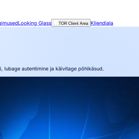
gimused
Looking Glass
Kliendiala
TOR Client Area
 lubage autentimine ja käivitage põhikäsud.