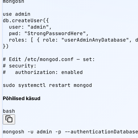
mongosh

use admin

db.createUser({

  user: "admin",

  pwd: "StrongPasswordHere",

  roles: [ { role: "userAdminAnyDatabase", d
})

# Edit /etc/mongod.conf — set:

# security:

#   authorization: enabled

sudo systemctl restart mongod
Põhilised käsud
bash
mongosh -u admin -p --authenticationDatabase