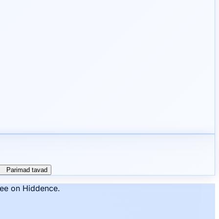
Parimad tavad
see on Hiddence.