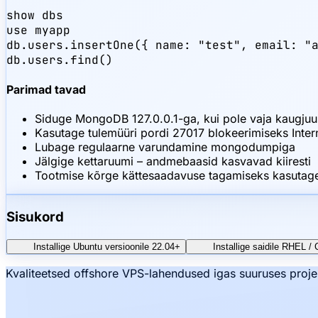
show dbs

use myapp

db.users.insertOne({ name: "test", email: "a
db.users.find()
Parimad tavad
Siduge MongoDB 127.0.0.1-ga, kui pole vaja kaugju
Kasutage tulemüüri pordi 27017 blokeerimiseks Intern
Lubage regulaarne varundamine mongodumpiga
Jälgige kettaruumi – andmebaasid kasvavad kiiresti
Tootmise kõrge kättesaadavuse tagamiseks kasutag
Sisukord
Installige Ubuntu versioonile 22.04+
Installige saidile RHEL 
Kvaliteetsed offshore VPS-lahendused igas suuruses proj