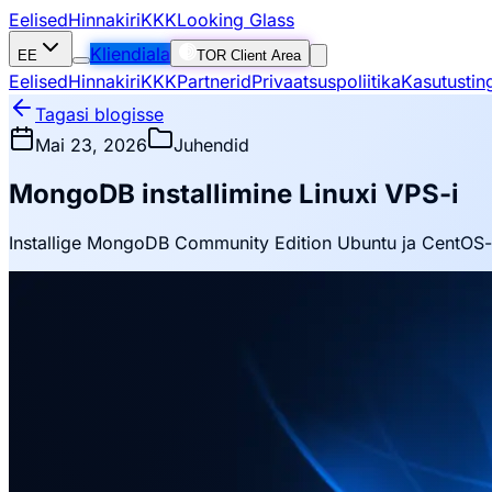
Eelised
Hinnakiri
KKK
Looking Glass
Kliendiala
EE
TOR Client Area
Eelised
Hinnakiri
KKK
Partnerid
Privaatsuspoliitika
Kasutustin
Tagasi blogisse
Mai 23, 2026
Juhendid
MongoDB installimine Linuxi VPS-i
Installige MongoDB Community Edition Ubuntu ja CentOS-i,