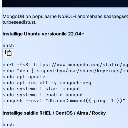
MongoDB on populaarne NoSQL-i andmebaas kaasaegsete ra
turbeseadistust.
Installige Ubuntu versioonile 22.04+
bash
curl -fsSL https://www.mongodb.org/static/pg
echo "deb [ signed-by=/usr/share/keyrings/mo
sudo apt update

sudo apt install -y mongodb-org

sudo systemctl start mongod

sudo systemctl enable mongod

mongosh --eval "db.runCommand({ ping: 1 })"
Installige saidile RHEL / CentOS / Alma / Rocky
bash