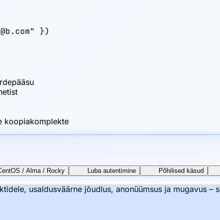
@b.com" })

urdepääsu
etist
e koopiakomplekte
/ CentOS / Alma / Rocky
Luba autentimine
Põhilised käsud
ektidele, usaldusväärne jõudlus, anonüümsus ja mugavus – 