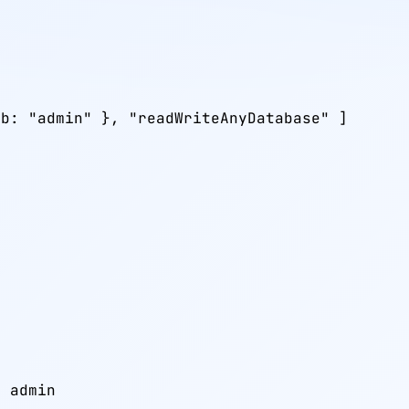
b: "admin" }, "readWriteAnyDatabase" ]

 admin
