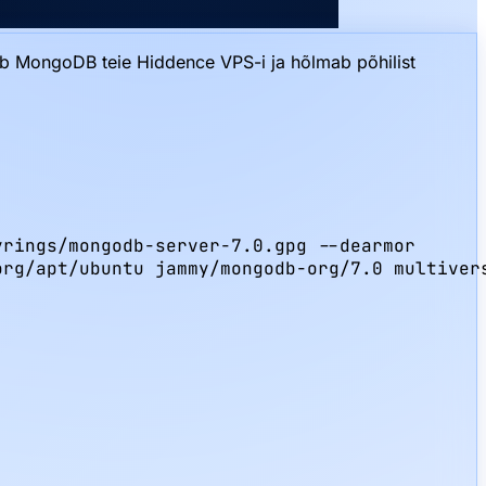
b MongoDB teie Hiddence VPS-i ja hõlmab põhilist
rings/mongodb-server-7.0.gpg --dearmor

rg/apt/ubuntu jammy/mongodb-org/7.0 multivers