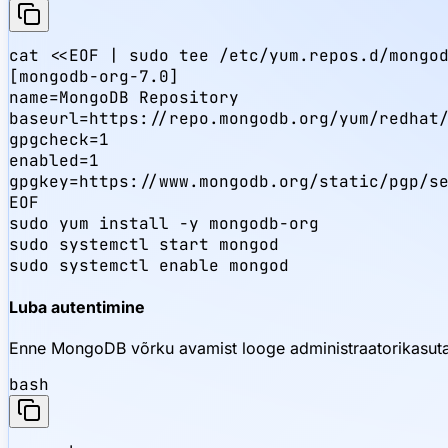
cat <<EOF | sudo tee /etc/yum.repos.d/mongod
[mongodb-org-7.0]

name=MongoDB Repository

baseurl=https://repo.mongodb.org/yum/redhat/
gpgcheck=1

enabled=1

gpgkey=https://www.mongodb.org/static/pgp/se
EOF

sudo yum install -y mongodb-org

sudo systemctl start mongod

sudo systemctl enable mongod
Luba autentimine
Enne MongoDB võrku avamist looge administraatorikasuta
bash