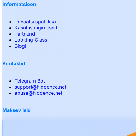
Informatsioon
Privaatsuspoliitika
Kasutustingimused
Partnerid
Looking Glass
Blogi
Kontaktid
Telegram Bot
support
@
hiddence.net
abuse
@
hiddence.net
Makseviisid