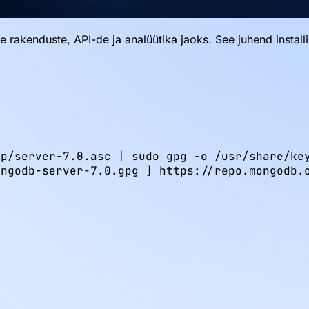
kenduste, API-de ja analüütika jaoks. See juhend installi
p/server-7.0.asc | sudo gpg -o /usr/share/key
ngodb-server-7.0.gpg ] https://repo.mongodb.o