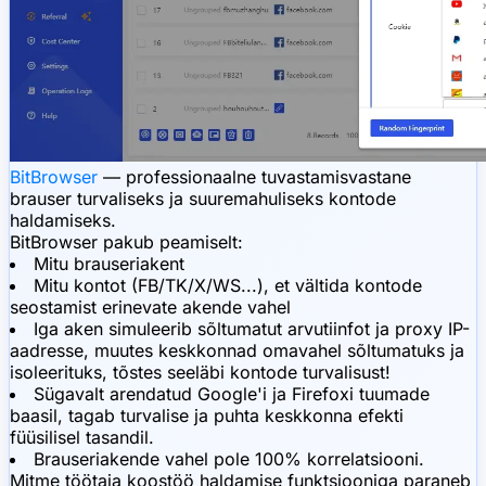
BitBrowser
— professionaalne tuvastamisvastane
brauser turvaliseks ja suuremahuliseks kontode
haldamiseks.
BitBrowser pakub peamiselt:
Mitu brauseriakent
Mitu kontot (FB/TK/X/WS...), et vältida kontode
seostamist erinevate akende vahel
Iga aken simuleerib sõltumatut arvutiinfot ja proxy IP-
aadresse, muutes keskkonnad omavahel sõltumatuks ja
isoleerituks, tõstes seeläbi kontode turvalisust!
Sügavalt arendatud Google'i ja Firefoxi tuumade
baasil, tagab turvalise ja puhta keskkonna efekti
füüsilisel tasandil.
Brauseriakende vahel pole 100% korrelatsiooni.
Mitme töötaja koostöö haldamise funktsiooniga paraneb