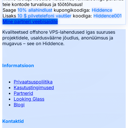
teie kontode turvalisus ja töötõhusus!
Saage
10% allahindlust
kupongikoodiga:
Hiddence
Lisaks
10 $ pilvetelefoni vautšer
koodiga:
Hiddence001
Mine partneri veebisaidile
Kvaliteetsed offshore VPS-lahendused igas suuruses
projektidele, usaldusväärne jõudlus, anonüümsus ja
mugavus – see on Hiddence.
Informatsioon
Privaatsuspoliitika
Kasutustingimused
Partnerid
Looking Glass
Blogi
Kontaktid