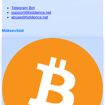
Telegram Bot
support
@
hiddence.net
abuse
@
hiddence.net
Makseviisid