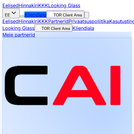
Eelised
Hinnakiri
KKK
Looking Glass
Kliendiala
EE
TOR Client Area
Eelised
Hinnakiri
KKK
Partnerid
Privaatsuspoliitika
Kasutustin
Looking Glass
Kliendiala
TOR Client Area
Meie partnerid