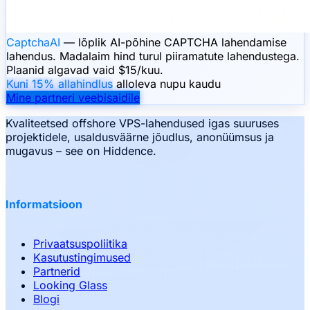
CaptchaAI
— lõplik AI-põhine CAPTCHA lahendamise
lahendus. Madalaim hind turul piiramatute lahendustega.
Plaanid algavad vaid $15/kuu.
Kuni 15% allahindlus
alloleva nupu kaudu
Mine partneri veebisaidile
Kvaliteetsed offshore VPS-lahendused igas suuruses
projektidele, usaldusväärne jõudlus, anonüümsus ja
mugavus – see on Hiddence.
Informatsioon
Privaatsuspoliitika
Kasutustingimused
Partnerid
Looking Glass
Blogi