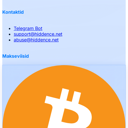
Kontaktid
Telegram Bot
support
@
hiddence.net
abuse
@
hiddence.net
Makseviisid