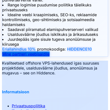
Range logimise puudumise poliitika täielikuks
privaatsuseks
Idealne veebi kraapimiseks, SEO-ks, reklaamide
kontrollimiseks, geo-sihtimiseks ja sotsiaalmeedia
haldamiseks
Saadaval piiramatud elamispuhverserveri valikud
Usaldusväärne jõudlus isiklikuks ja ärikasutuseks
Juurdepääs igale sisule tugeva anonüümsuse ja
kiirusega
Eriallahindlus 10%
promokoodiga:
HIDDENCE10
Mine partneri veebisaidile
Kvaliteetsed offshore VPS-lahendused igas suuruses
projektidele, usaldusväärne jõudlus, anonüümsus ja
mugavus – see on Hiddence.
Informatsioon
Privaatsuspoliitika