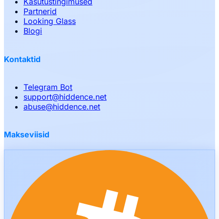
Kasutustingimused
Partnerid
Looking Glass
Blogi
Kontaktid
Telegram Bot
support
@
hiddence.net
abuse
@
hiddence.net
Makseviisid