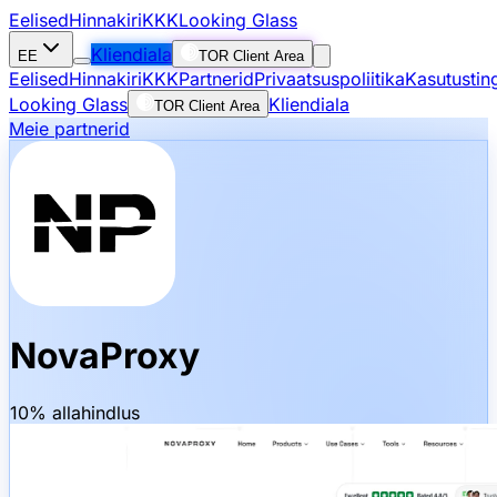
Eelised
Hinnakiri
KKK
Looking Glass
Kliendiala
EE
TOR Client Area
Eelised
Hinnakiri
KKK
Partnerid
Privaatsuspoliitika
Kasutustin
Looking Glass
Kliendiala
TOR Client Area
Meie partnerid
NovaProxy
10% allahindlus