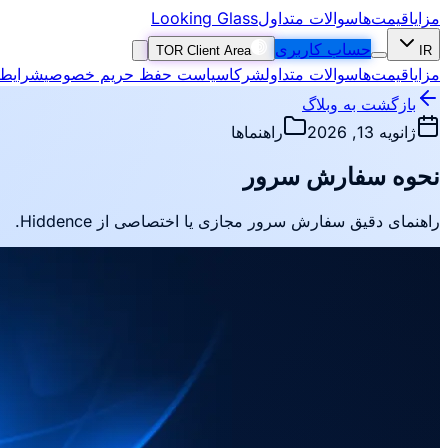
مزایا
قیمت‌ها
سوالات متداول
Looking Glass
حساب کاربری
TOR Client Area
IR
مزایا
قیمت‌ها
سوالات متداول
شرکا
سیاست حفظ حریم خصوصی
شرایط 
بازگشت به وبلاگ
ژانویه 13, 2026
راهنماها
نحوه سفارش سرور
راهنمای دقیق سفارش سرور مجازی یا اختصاصی از Hiddence.