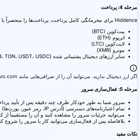
مرحله 4: پرداخت
Hiddence برای محرمانگی کامل پرداخت، پرداخت‌ها را منحصراً با ارز دیجیتال می‌پذیرد:
بیت‌کوین (BTC)
اتریوم (ETH)
لایت‌کوین (LTC)
مونرو (XMR)
سایر ارزهای دیجیتال پشتیبانی شده (BNB، TON، USDT، USDC و غیره)
اگر ارز دیجیتال ندارید، می‌توانید آن را از صرافی‌هایی مانند bitcoin.org، bitnovo.com یا mercuryo.io خریداری کنید
مرحله 5: فعال‌سازی سرور
سرور شما به طور خودکار ظرف چند دقیقه پس از تأیید پردا
تمام اعتبارنامه‌های دسترسی (آدرس IP، رمز عبور، پورت‌ها) در کنترل پنل شما در دسترس خواهند بود
می‌توانید جزئیات سرور را مشاهده کنید و آن را مستقیماً از ک
بلافاصله پس از فعال‌سازی می‌توانید کار با سرور را شروع کن
نکات مفید