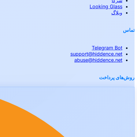
شرکا
Looking Glass
وبلاگ
تماس
Telegram Bot
support
@
hiddence.net
abuse
@
hiddence.net
روش‌های پرداخت