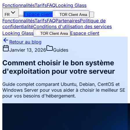
Fonctionnalités
Tarifs
FAQ
Looking Glass
Espace client
FR
TOR Client Area
Fonctionnalités
Tarifs
FAQ
Partenaires
Politique de
confidentialité
Conditions d'utilisation des services
Looking Glass
Espace client
TOR Client Area
Retour au blog
Janvier 13, 2026
Guides
Comment choisir le bon système
d'exploitation pour votre serveur
Guide complet comparant Ubuntu, Debian, CentOS et
Windows Server pour vous aider à choisir le meilleur SE
pour vos besoins d'hébergement.