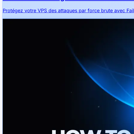
Protégez votre VPS des attaques par force brute avec Fa