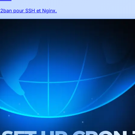
il2ban pour SSH et Nginx.