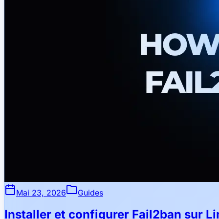
Mai 23, 2026
Guides
Installer et configurer Fail2ban sur L