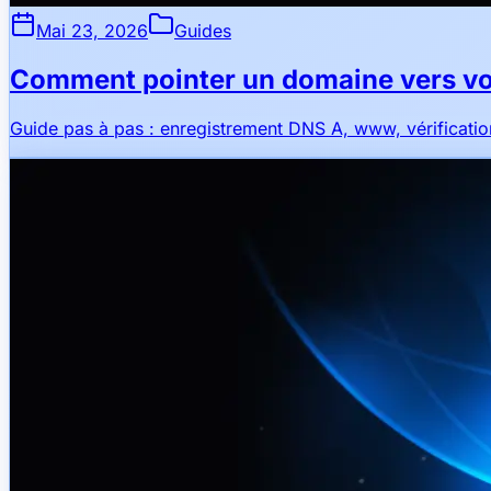
Mai 23, 2026
Guides
Comment pointer un domaine vers v
Guide pas à pas : enregistrement DNS A, www, vérificati