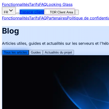
Fonctionnalités
Tarifs
FAQ
Looking Glass
Espace client
FR
TOR Client Area
Fonctionnalités
Tarifs
FAQ
Partenaires
Politique de confidentia
Blog
Articles utiles, guides et actualités sur les serveurs et l'h
Tous les articles
Guides
Actualités du projet