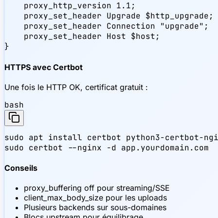
    proxy_http_version 1.1;

    proxy_set_header Upgrade $http_upgrade;

    proxy_set_header Connection "upgrade";

    proxy_set_header Host $host;

}
HTTPS avec Certbot
Une fois le HTTP OK, certificat gratuit :
bash
sudo apt install certbot python3-certbot-ngi
sudo certbot --nginx -d app.yourdomain.com
Conseils
proxy_buffering off pour streaming/SSE
client_max_body_size pour les uploads
Plusieurs backends sur sous-domaines
Blocs upstream pour équilibrage