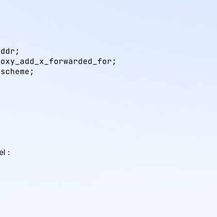
ddr;

oxy_add_x_forwarded_for;

scheme;

x
l :