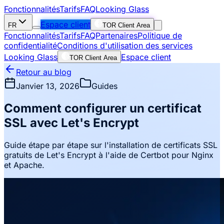
Fonctionnalités
Tarifs
FAQ
Looking Glass
Espace client
FR
TOR Client Area
Fonctionnalités
Tarifs
FAQ
Partenaires
Politique de
confidentialité
Conditions d'utilisation des services
Looking Glass
Espace client
TOR Client Area
Retour au blog
Janvier 13, 2026
Guides
Comment configurer un certificat
SSL avec Let's Encrypt
Guide étape par étape sur l'installation de certificats SSL
gratuits de Let's Encrypt à l'aide de Certbot pour Nginx
et Apache.