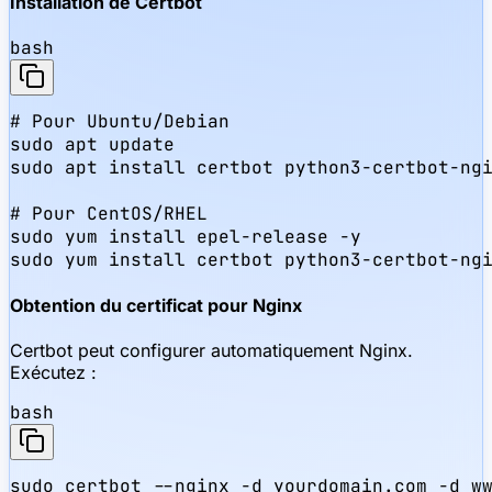
Installation de Certbot
bash
# Pour Ubuntu/Debian

sudo apt update

sudo apt install certbot python3-certbot-ngi
# Pour CentOS/RHEL

sudo yum install epel-release -y

sudo yum install certbot python3-certbot-ng
Obtention du certificat pour Nginx
Certbot peut configurer automatiquement Nginx.
Exécutez :
bash
sudo certbot --nginx -d yourdomain.com -d ww