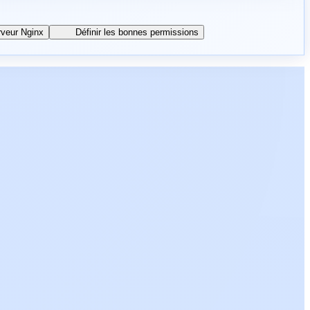
rveur Nginx
Définir les bonnes permissions