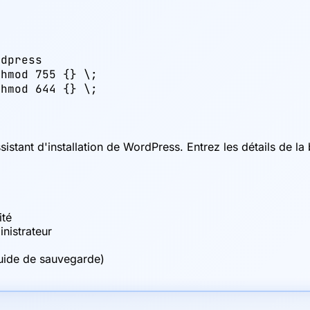
dpress

hmod 755 {} \;

chmod 644 {} \;
stant d'installation de WordPress. Entrez les détails de la b
ité
nistrateur
guide de sauvegarde)