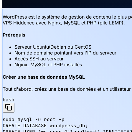
WordPress est le système de gestion de contenu le plus po
VPS Hiddence avec Nginx, MySQL et PHP (pile LEMP).
Prérequis
Serveur Ubuntu/Debian ou CentOS
Nom de domaine pointant vers l'IP du serveur
Accès SSH au serveur
Nginx, MySQL et PHP installés
Créer une base de données MySQL
Tout d'abord, créez une base de données et un utilisateu
bash
sudo mysql -u root -p

CREATE DATABASE wordpress_db;

CREATE USER 'wp_user'@'localhost' IDENTIFIED