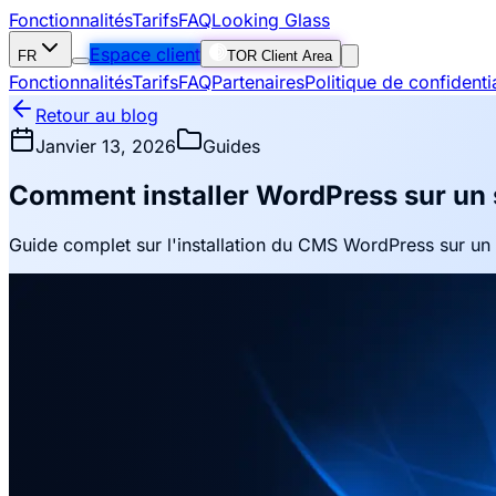
Fonctionnalités
Tarifs
FAQ
Looking Glass
Espace client
FR
TOR Client Area
Fonctionnalités
Tarifs
FAQ
Partenaires
Politique de confidentia
Retour au blog
Janvier 13, 2026
Guides
Comment installer WordPress sur un
Guide complet sur l'installation du CMS WordPress sur u