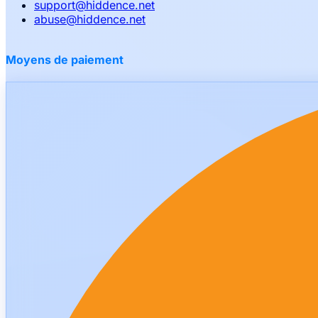
support
@
hiddence.net
abuse
@
hiddence.net
Moyens de paiement