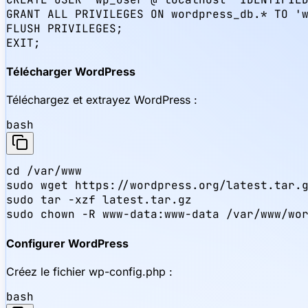
GRANT ALL PRIVILEGES ON wordpress_db.* TO 'w
FLUSH PRIVILEGES;

EXIT;
Télécharger WordPress
Téléchargez et extrayez WordPress :
bash
cd /var/www

sudo wget https://wordpress.org/latest.tar.g
sudo tar -xzf latest.tar.gz

sudo chown -R www-data:www-data /var/www/wo
Configurer WordPress
Créez le fichier wp-config.php :
bash