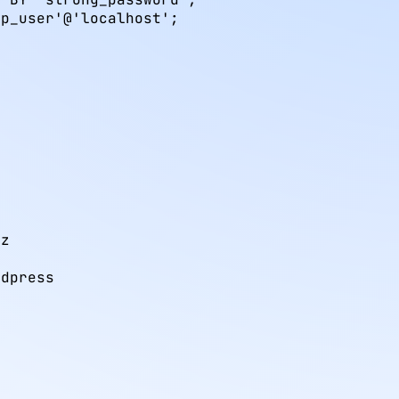
p_user'@'localhost';

z

rdpress