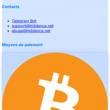
Contacts
Telegram Bot
support
@
hiddence.net
abuse
@
hiddence.net
Moyens de paiement