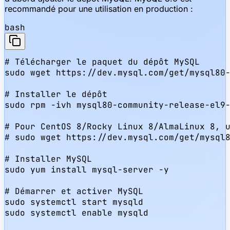
recommandé pour une utilisation en production :
bash
# Télécharger le paquet du dépôt MySQL

sudo wget https://dev.mysql.com/get/mysql80-
# Installer le dépôt

sudo rpm -ivh mysql80-community-release-el9-
# Pour CentOS 8/Rocky Linux 8/AlmaLinux 8, u
# sudo wget https://dev.mysql.com/get/mysql8
# Installer MySQL

sudo yum install mysql-server -y

# Démarrer et activer MySQL

sudo systemctl start mysqld

sudo systemctl enable mysqld
