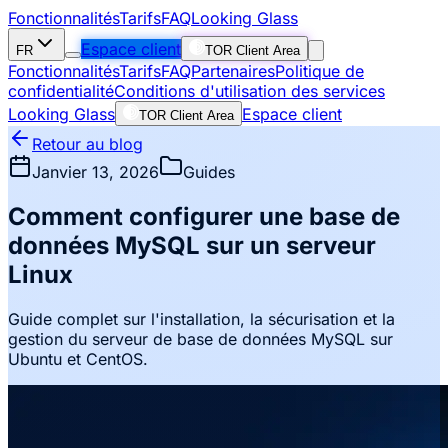
Fonctionnalités
Tarifs
FAQ
Looking Glass
Espace client
FR
TOR Client Area
Fonctionnalités
Tarifs
FAQ
Partenaires
Politique de
confidentialité
Conditions d'utilisation des services
Looking Glass
Espace client
TOR Client Area
Retour au blog
Janvier 13, 2026
Guides
Comment configurer une base de
données MySQL sur un serveur
Linux
Guide complet sur l'installation, la sécurisation et la
gestion du serveur de base de données MySQL sur
Ubuntu et CentOS.