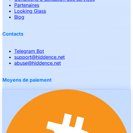
Partenaires
Looking Glass
Blog
Contacts
Telegram Bot
support
@
hiddence.net
abuse
@
hiddence.net
Moyens de paiement