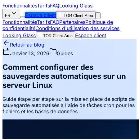
Fonctionnalités
Tarifs
FAQ
Looking Glass
Espace client
FR
TOR Client Area
Fonctionnalités
Tarifs
FAQ
Partenaires
Politique de
confidentialité
Conditions d'utilisation des services
Looking Glass
Espace client
TOR Client Area
Retour au blog
Janvier 13, 2026
Guides
Comment configurer des
sauvegardes automatiques sur un
serveur Linux
Guide étape par étape sur la mise en place de scripts de
sauvegarde automatisés à l'aide de tâches cron pour les
fichiers et les bases de données.