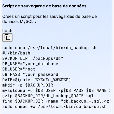
Script de sauvegarde de base de données
Créez un script pour les sauvegardes de base de
données MySQL :
bash
sudo nano /usr/local/bin/db_backup.sh

#!/bin/bash

BACKUP_DIR="/backups/db"

DB_NAME="your_database"

DB_USER="root"

DB_PASS="your_password"

DATE=$(date +%Y%m%d_%H%M%S)

mkdir -p $BACKUP_DIR

mysqldump -u $DB_USER -p$DB_PASS $DB_NAME > 
gzip $BACKUP_DIR/db_backup_$DATE.sql

find $BACKUP_DIR -name "db_backup_*.sql.gz" 
sudo chmod +x /usr/local/bin/db_backup.sh