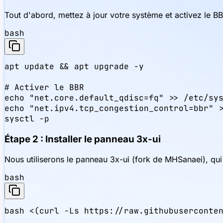
Tout d'abord, mettez à jour votre système et activez le B
bash
apt update && apt upgrade -y

# Activer le BBR

echo "net.core.default_qdisc=fq" >> /etc/sys
echo "net.ipv4.tcp_congestion_control=bbr" >
sysctl -p
Étape 2 : Installer le panneau 3x-ui
Nous utiliserons le panneau 3x-ui (fork de MHSanaei), qui 
bash
bash <(curl -Ls https://raw.githubuserconte