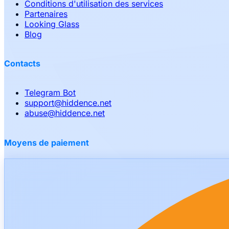
Conditions d'utilisation des services
Partenaires
Looking Glass
Blog
Contacts
Telegram Bot
support
@
hiddence.net
abuse
@
hiddence.net
Moyens de paiement