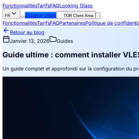
Fonctionnalités
Tarifs
FAQ
Looking Glass
Espace client
FR
TOR Client Area
Fonctionnalités
Tarifs
FAQ
Partenaires
Politique de confidentia
Retour au blog
Janvier 13, 2026
Guides
Guide ultime : comment installer VL
Un guide complet et approfondi sur la configuration du pro