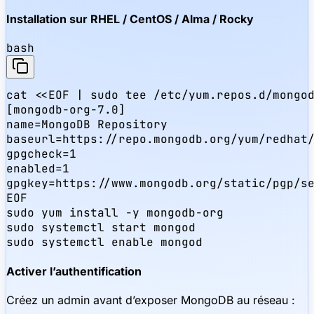
Installation sur RHEL / CentOS / Alma / Rocky
bash
cat <<EOF | sudo tee /etc/yum.repos.d/mongod
[mongodb-org-7.0]

name=MongoDB Repository

baseurl=https://repo.mongodb.org/yum/redhat/
gpgcheck=1

enabled=1

gpgkey=https://www.mongodb.org/static/pgp/se
EOF

sudo yum install -y mongodb-org

sudo systemctl start mongod

sudo systemctl enable mongod
Activer l’authentification
Créez un admin avant d’exposer MongoDB au réseau :