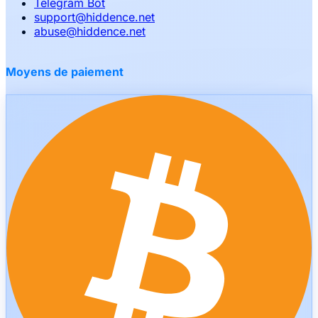
Telegram Bot
support
@
hiddence.net
abuse
@
hiddence.net
Moyens de paiement