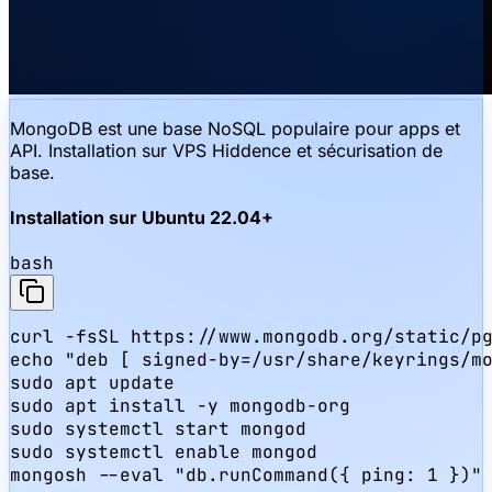
MongoDB est une base NoSQL populaire pour apps et
API. Installation sur VPS Hiddence et sécurisation de
base.
Installation sur Ubuntu 22.04+
bash
curl -fsSL https://www.mongodb.org/static/pg
echo "deb [ signed-by=/usr/share/keyrings/mo
sudo apt update

sudo apt install -y mongodb-org

sudo systemctl start mongod

sudo systemctl enable mongod

mongosh --eval "db.runCommand({ ping: 1 })"