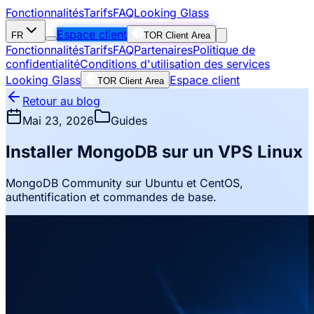
Fonctionnalités
Tarifs
FAQ
Looking Glass
Espace client
FR
TOR Client Area
Fonctionnalités
Tarifs
FAQ
Partenaires
Politique de
confidentialité
Conditions d'utilisation des services
Looking Glass
Espace client
TOR Client Area
Retour au blog
Mai 23, 2026
Guides
Installer MongoDB sur un VPS Linux
MongoDB Community sur Ubuntu et CentOS,
authentification et commandes de base.