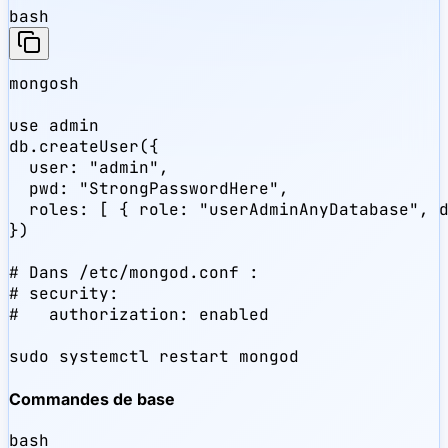
bash
mongosh

use admin

db.createUser({

  user: "admin",

  pwd: "StrongPasswordHere",

  roles: [ { role: "userAdminAnyDatabase", d
})

# Dans /etc/mongod.conf :

# security:

#   authorization: enabled

sudo systemctl restart mongod
Commandes de base
bash