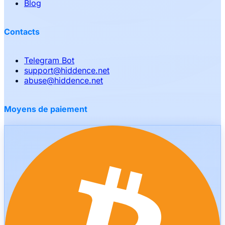
Blog
Contacts
Telegram Bot
support
@
hiddence.net
abuse
@
hiddence.net
Moyens de paiement