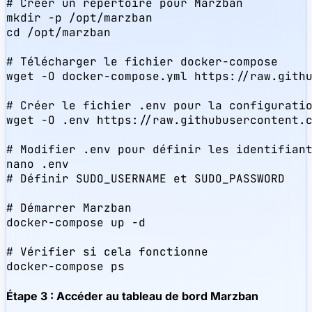
# Créer un répertoire pour Marzban

mkdir -p /opt/marzban

cd /opt/marzban

# Télécharger le fichier docker-compose

wget -O docker-compose.yml https://raw.githu
# Créer le fichier .env pour la configuratio
wget -O .env https://raw.githubusercontent.c
# Modifier .env pour définir les identifiant
nano .env

# Définir SUDO_USERNAME et SUDO_PASSWORD

# Démarrer Marzban

docker-compose up -d

# Vérifier si cela fonctionne

docker-compose ps
Étape 3 : Accéder au tableau de bord Marzban