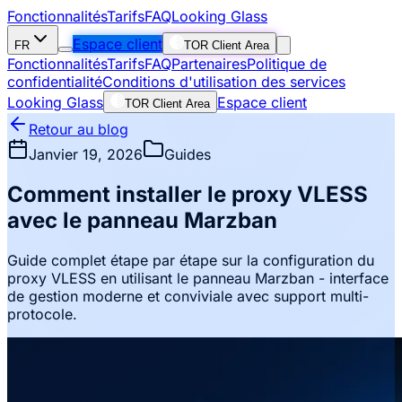
Fonctionnalités
Tarifs
FAQ
Looking Glass
Espace client
FR
TOR Client Area
Fonctionnalités
Tarifs
FAQ
Partenaires
Politique de
confidentialité
Conditions d'utilisation des services
Looking Glass
Espace client
TOR Client Area
Retour au blog
Janvier 19, 2026
Guides
Comment installer le proxy VLESS
avec le panneau Marzban
Guide complet étape par étape sur la configuration du
proxy VLESS en utilisant le panneau Marzban - interface
de gestion moderne et conviviale avec support multi-
protocole.