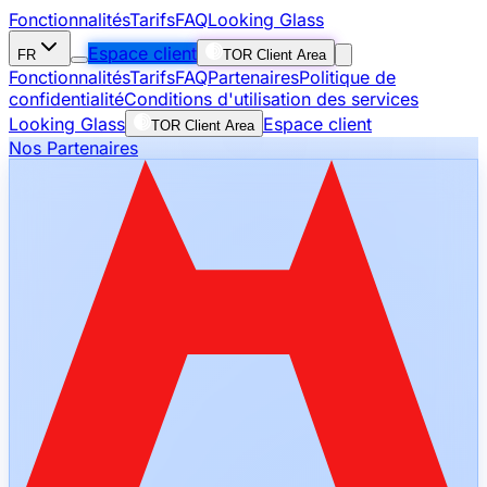
Fonctionnalités
Tarifs
FAQ
Looking Glass
Espace client
FR
TOR Client Area
Fonctionnalités
Tarifs
FAQ
Partenaires
Politique de
confidentialité
Conditions d'utilisation des services
Looking Glass
Espace client
TOR Client Area
Nos Partenaires