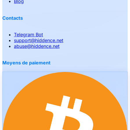
Blog
Contacts
Telegram Bot
support
@
hiddence.net
abuse
@
hiddence.net
Moyens de paiement