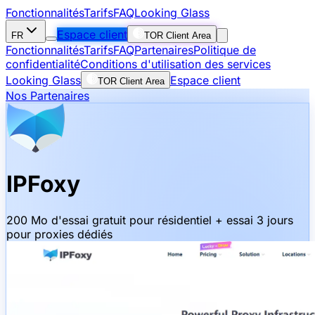
Fonctionnalités
Tarifs
FAQ
Looking Glass
Espace client
FR
TOR Client Area
Fonctionnalités
Tarifs
FAQ
Partenaires
Politique de
confidentialité
Conditions d'utilisation des services
Looking Glass
Espace client
TOR Client Area
Nos Partenaires
IPFoxy
200 Mo d'essai gratuit pour résidentiel + essai 3 jours
pour proxies dédiés