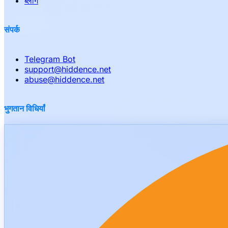
ब्लॉग
संपर्क
Telegram Bot
support
@
hiddence.net
abuse
@
hiddence.net
भुगतान विधियाँ