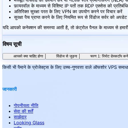
मजबूत पासवर्ड का उपयोग करें या नेटवर्क स्तर प्रमाणीकरण (NLA) सक्
फ़ायरवॉल के माध्यम से विशिष्ट IP पतों तक RDP एक्सेस को प्रतिबंधि
अतिरिक्त सुरक्षा परत के लिए VPN का उपयोग करने पर विचार करें
सुरक्षा पैच प्राप्त करने के लिए नियमित रूप से विंडोज सर्वर को अपडेट 
यदि आपको कनेक्शन की समस्या आती है, तो कंट्रोल पैनल के माध्यम से हमारी
विषय सूची
आपको क्या चाहिए होगा
विंडोज से जुड़ना
चरण 1: रिमोट डेस्कटॉप कने
किसी भी पैमाने के प्रोजेक्ट्स के लिए उच्च-गुणवत्ता वाले ऑफशोर VPS सम
जानकारी
गोपनीयता नीति
सेवा की शर्तें
साझेदार
Looking Glass