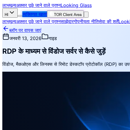
लाभ
मूल्य
अक्सर पूछे जाने वाले प्रश्न
Looking Glass
व्यक्तिगत खाता
HI
TOR Client Area
लाभ
मूल्य
अक्सर पूछे जाने वाले प्रश्न
साझेदार
गोपनीयता नीति
सेवा की शर्तें
Look
ब्लॉग पर वापस जाएं
जनवरी 13, 2026
गाइड
RDP के माध्यम से विंडोज सर्वर से कैसे जुड़ें
विंडोज, मैकओएस और लिनक्स से रिमोट डेस्कटॉप प्रोटोकॉल (RDP) का उपयोग 