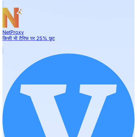
NetProxy
किसी भी टैरिफ पर 25% छूट