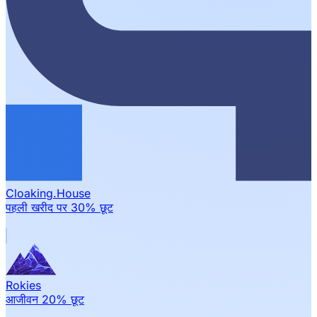
Cloaking.House
पहली खरीद पर 30% छूट
Rokies
आजीवन 20% छूट