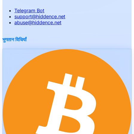
Telegram Bot
support
@
hiddence.net
abuse
@
hiddence.net
भुगतान विधियाँ