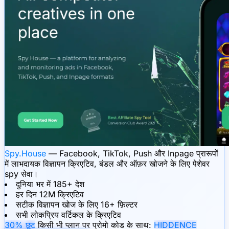
Spy.House
— Facebook, TikTok, Push और Inpage प्रारूपों
में लाभदायक विज्ञापन क्रिएटिव, बंडल और ऑफ़र खोजने के लिए पेशेवर
spy सेवा।
दुनिया भर में 185+ देश
हर दिन 12M क्रिएटिव
सटीक विज्ञापन खोज के लिए 16+ फ़िल्टर
सभी लोकप्रिय वर्टिकल के क्रिएटिव
30% छूट
किसी भी प्लान पर प्रोमो कोड के साथ:
HIDDENCE