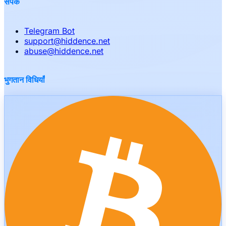
संपर्क
Telegram Bot
support
@
hiddence.net
abuse
@
hiddence.net
भुगतान विधियाँ