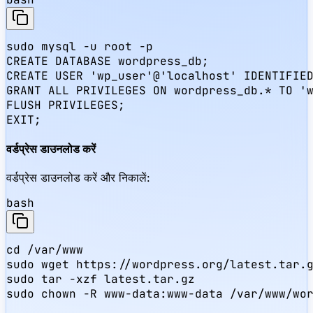
sudo mysql -u root -p

CREATE DATABASE wordpress_db;

CREATE USER 'wp_user'@'localhost' IDENTIFIED
GRANT ALL PRIVILEGES ON wordpress_db.* TO 'w
FLUSH PRIVILEGES;

EXIT;
वर्डप्रेस डाउनलोड करें
वर्डप्रेस डाउनलोड करें और निकालें:
bash
cd /var/www

sudo wget https://wordpress.org/latest.tar.g
sudo tar -xzf latest.tar.gz

sudo chown -R www-data:www-data /var/www/wo