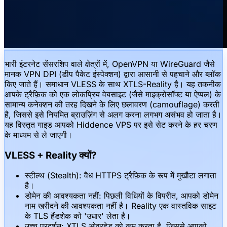
भारी इंटरनेट सेंसरशिप वाले क्षेत्रों में, OpenVPN या WireGuard जैसे
मानक VPN DPI (डीप पैकेट इंस्पेक्शन) द्वारा आसानी से पहचाने और ब्लॉक
किए जाते हैं। समाधान VLESS के साथ XTLS-Reality है। यह तकनीक
आपके ट्रैफ़िक को एक लोकप्रिय वेबसाइट (जैसे माइक्रोसॉफ्ट या ऐप्पल) के
सामान्य कनेक्शन की तरह दिखने के लिए छलावरण (camouflage) करती
है, जिससे इसे नियमित ब्राउज़िंग से अलग करना लगभग असंभव हो जाता है।
यह विस्तृत गाइड आपको Hiddence VPS पर इसे सेट करने के हर चरण
के माध्यम से ले जाएगी।
VLESS + Reality क्यों?
स्टील्थ (Stealth): वैध HTTPS ट्रैफ़िक के रूप में मुखौटा लगाता
है।
डोमेन की आवश्यकता नहीं: पिछली विधियों के विपरीत, आपको डोमेन
नाम खरीदने की आवश्यकता नहीं है। Reality एक वास्तविक साइट
के TLS हैंडशेक को 'उधार' लेता है।
उच्च प्रदर्शन: XTLS ओवरहेड को कम करता है, जिससे आपको