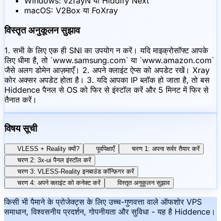
Windows: v2rayN या Hiddify Next
macOS: V2Box या FoXray
विस्तृत अनुकूलन सुझाव
1. सभी के लिए एक ही SNI का उपयोग न करें। यदि माइक्रोसॉफ्ट आपके
लिए धीमा है, तो `www.samsung.com` या `www.amazon.com`
जैसे अलग डोमेन आज़माएँ। 2. अपने क्लाइंट ऐप्स को अपडेट रखें। Xray
कोर अक्सर अपडेट होता है। 3. यदि आपका IP ब्लॉक हो जाता है, तो बस
Hiddence पैनल से OS को फिर से इंस्टॉल करें और 5 मिनट में फिर से
तैनात करें।
विषय सूची
VLESS + Reality क्यों?
पूर्वापेक्षाएँ
चरण 1: अपना सर्वर तैयार करें
चरण 2: 3x-ui पैनल इंस्टॉल करें
चरण 3: VLESS-Reality इनबाउंड कॉन्फ़िगर करें
चरण 4: अपने क्लाइंट को कनेक्ट करें
विस्तृत अनुकूलन सुझाव
किसी भी पैमाने के प्रोजेक्ट्स के लिए उच्च-गुणवत्ता वाले ऑफशोर VPS
समाधान, विश्वसनीय प्रदर्शन, गोपनीयता और सुविधा - यह है Hiddence।