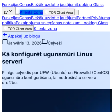
Funkcijas
Cenas
Biežāk uzdotie jautājumi
Looking Glass
Klienta zona
LV
TOR Client Area
Funkcijas
Cenas
Biežāk uzdotie jautājumi
Partneri
Privātuma
politika
Pakalpojumu sniegšanas noteikumi
Looking Glass
Klienta zona
TOR Client Area
Atpakaļ uz blogu
Janvāris 13, 2026
Ceļveži
Kā konfigurēt ugunsmūri Linux
serverī
Pilnīgs ceļvedis par UFW (Ubuntu) un Firewalld (CentOS)
ugunsmūru konfigurēšanu, lai nodrošinātu servera
drošību.