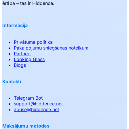
ērtība – tas ir Hiddence.
Informācija
Privātuma politika
Pakalpojumu sniegšanas noteikumi
Partneri
Looking Glass
Blogs
Kontakti
Telegram Bot
support
@
hiddence.net
abuse
@
hiddence.net
Maksājumu metodes