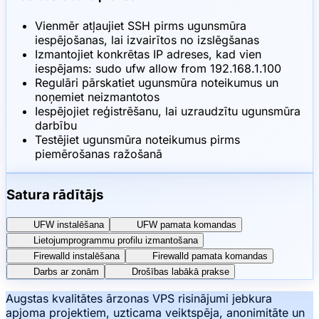
Vienmēr atļaujiet SSH pirms ugunsmūra
iespējošanas, lai izvairītos no izslēgšanas
Izmantojiet konkrētas IP adreses, kad vien
iespējams: sudo ufw allow from 192.168.1.100
Regulāri pārskatiet ugunsmūra noteikumus un
noņemiet neizmantotos
Iespējojiet reģistrēšanu, lai uzraudzītu ugunsmūra
darbību
Testējiet ugunsmūra noteikumus pirms
piemērošanas ražošanā
Satura rādītājs
UFW instalēšana
UFW pamata komandas
Lietojumprogrammu profilu izmantošana
Firewalld instalēšana
Firewalld pamata komandas
Darbs ar zonām
Drošības labākā prakse
Augstas kvalitātes ārzonas VPS risinājumi jebkura
apjoma projektiem, uzticama veiktspēja, anonimitāte un