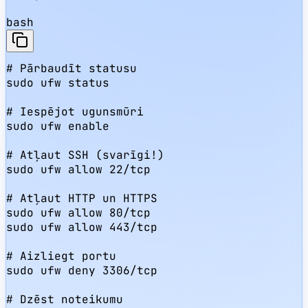
bash
# Pārbaudīt statusu

sudo ufw status

# Iespējot ugunsmūri

sudo ufw enable

# Atļaut SSH (svarīgi!)

sudo ufw allow 22/tcp

# Atļaut HTTP un HTTPS

sudo ufw allow 80/tcp

sudo ufw allow 443/tcp

# Aizliegt portu

sudo ufw deny 3306/tcp

# Dzēst noteikumu
