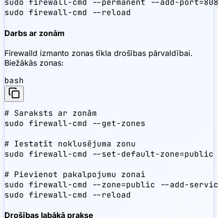
sudo firewall-cmd --permanent --add-port=808
sudo firewall-cmd --reload
Darbs ar zonām
Firewalld izmanto zonas tīkla drošības pārvaldībai.
Biežākās zonas:
bash
# Saraksts ar zonām

sudo firewall-cmd --get-zones

# Iestatīt noklusējuma zonu

sudo firewall-cmd --set-default-zone=public

# Pievienot pakalpojumu zonai

sudo firewall-cmd --zone=public --add-servic
sudo firewall-cmd --reload
Drošības labākā prakse