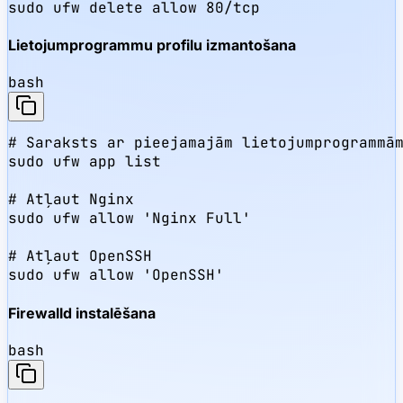
sudo ufw delete allow 80/tcp
Lietojumprogrammu profilu izmantošana
bash
# Saraksts ar pieejamajām lietojumprogrammām
sudo ufw app list

# Atļaut Nginx

sudo ufw allow 'Nginx Full'

# Atļaut OpenSSH

sudo ufw allow 'OpenSSH'
Firewalld instalēšana
bash