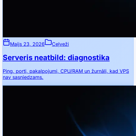
Maijs 23, 2026
Ceļveži
Serveris neatbild: diagnostika
Ping, porti, pakalpojumi, CPU/RAM un žurnāli, kad VPS
nav sasniedzams.