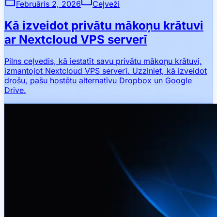
Februāris 2, 2026
Ceļveži
Kā izveidot privātu mākoņu krātuvi
ar Nextcloud VPS serverī
Pilns ceļvedis, kā iestatīt savu privātu mākoņu krātuvi,
izmantojot Nextcloud VPS serverī. Uzziniet, kā izveidot
drošu, pašu hostētu alternatīvu Dropbox un Google
Drive.