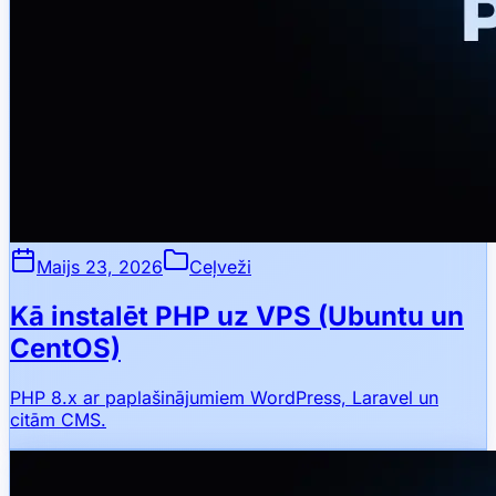
Maijs 23, 2026
Ceļveži
Kā instalēt PHP uz VPS (Ubuntu un
CentOS)
PHP 8.x ar paplašinājumiem WordPress, Laravel un
citām CMS.