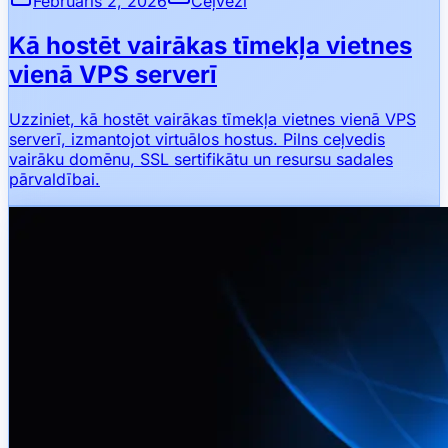
Februāris 2, 2026
Ceļveži
Kā hostēt vairākas tīmekļa vietnes
vienā VPS serverī
Uzziniet, kā hostēt vairākas tīmekļa vietnes vienā VPS
serverī, izmantojot virtuālos hostus. Pilns ceļvedis
vairāku domēnu, SSL sertifikātu un resursu sadales
pārvaldībai.