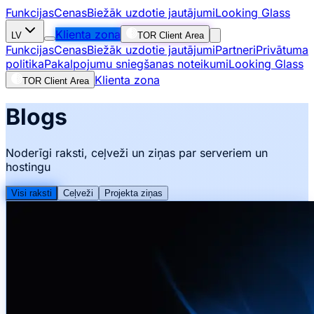
Funkcijas
Cenas
Biežāk uzdotie jautājumi
Looking Glass
Klienta zona
LV
TOR Client Area
Funkcijas
Cenas
Biežāk uzdotie jautājumi
Partneri
Privātuma
politika
Pakalpojumu sniegšanas noteikumi
Looking Glass
Klienta zona
TOR Client Area
Blogs
Noderīgi raksti, ceļveži un ziņas par serveriem un
hostingu
Visi raksti
Ceļveži
Projekta ziņas