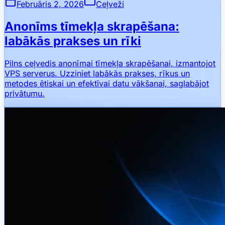
Februāris 2, 2026
Ceļveži
Anonīms tīmekļa skrapēšana:
labākās prakses un rīki
Pilns ceļvedis anonīmai tīmekļa skrapēšanai, izmantojot
VPS serverus. Uzziniet labākās prakses, rīkus un
metodes ētiskai un efektīvai datu vākšanai, saglabājot
privātumu.