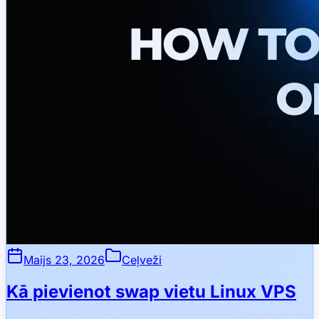
Maijs 23, 2026
Ceļveži
Kā pievienot swap vietu Linux VPS