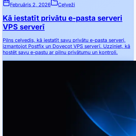
Februāris 2, 2026
Ceļveži
Kā iestatīt privātu e-pasta serveri
VPS serverī
Pilns ceļvedis, kā iestatīt savu privātu e-pasta serveri,
izmantojot Postfix un Dovecot VPS serverī. Uzziniet, kā
hostēt savu e-pastu ar pilnu privātumu un kontroli.