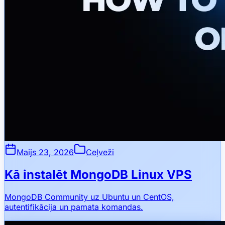
Maijs 23, 2026
Ceļveži
Kā instalēt MongoDB Linux VPS
MongoDB Community uz Ubuntu un CentOS,
autentifikācija un pamata komandas.