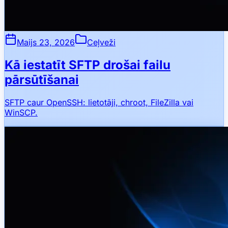
Maijs 23, 2026
Ceļveži
Kā iestatīt SFTP drošai failu
pārsūtīšanai
SFTP caur OpenSSH: lietotāji, chroot, FileZilla vai
WinSCP.