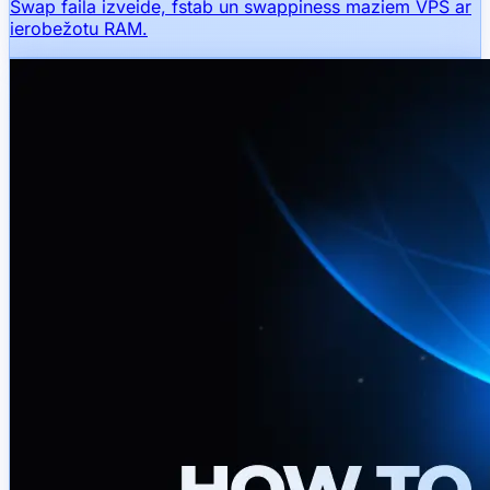
Swap faila izveide, fstab un swappiness maziem VPS ar
ierobežotu RAM.