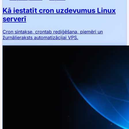
Kā iestatīt cron uzdevumus Linux
serverī
Cron sintakse, crontab rediģēšana, piemēri un
žurnālieraksts automatizācijai VPS.