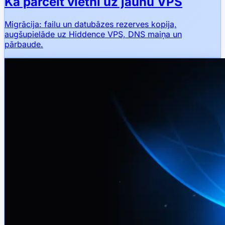
Kā pārcelt vietni uz jaunu VPS
Migrācija: failu un datubāzes rezerves kopija,
augšupielāde uz Hiddence VPS, DNS maiņa un
pārbaude.