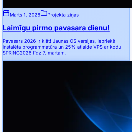
Marts 1, 2026
Projekta ziņas
Laimīgu pirmo pavasara dienu!
Pavasars 2026 ir klāt! Jaunas OS versijas, iepriekš
instalēta programmatūra un 25% atlaide VPS ar kodu
SPRING2026 līdz 7. martam.