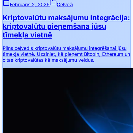
Februāris 2, 2026
Ceļveži
Kriptovalūtu maksājumu integrācija:
kriptovalūtu pieņemšana jūsu
tīmekļa vietnē
Pilns ceļvedis kriptovalūtu maksājumu integrēšanai jūsu
tīmekļa vietnē. Uzziniet, kā pieņemt Bitcoin, Ethereum un
citas kriptovalūtas kā maksājumu veidus.