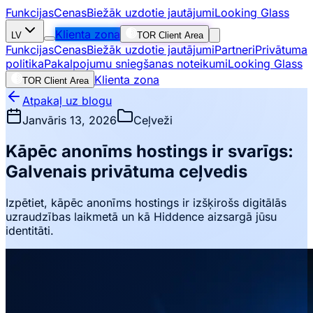
Funkcijas
Cenas
Biežāk uzdotie jautājumi
Looking Glass
Klienta zona
LV
TOR Client Area
Funkcijas
Cenas
Biežāk uzdotie jautājumi
Partneri
Privātuma
politika
Pakalpojumu sniegšanas noteikumi
Looking Glass
Klienta zona
TOR Client Area
Atpakaļ uz blogu
Janvāris 13, 2026
Ceļveži
Kāpēc anonīms hostings ir svarīgs:
Galvenais privātuma ceļvedis
Izpētiet, kāpēc anonīms hostings ir izšķirošs digitālās
uzraudzības laikmetā un kā Hiddence aizsargā jūsu
identitāti.