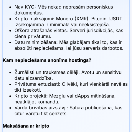
Nav KYC: Mēs nekad neprasām personiskus
dokumentus.
Kripto maksājumi: Monero (XMR), Bitcoin, USDT.
Izsekojamība ir minimāla vai neeksistējoša.
Ofšora atrašanās vietas: Serveri jurisdikcijās, kas
ciena privātumu.
Datu minimizēšana: Mēs glabājam tikai to, kas ir
absolūti nepieciešams, lai jūsu serveris darbotos.
Kam nepieciešams anonīms hostings?
Žurnālisti un trauksmes cēlēji: Avotu un sensitīvu
datu aizsardzība.
Privātuma entuziasti: Cilvēki, kuri vienkārši nevēlas
tikt izsekoti.
Kripto projekti: Mezglu vai dApps mitināšana,
neatklājot komandu.
Vārda brīvības aizstāvji: Satura publicēšana, kas
citur varētu tikt cenzēts.
Maksāšana ar kripto