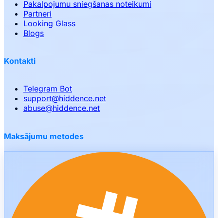
Pakalpojumu sniegšanas noteikumi
Partneri
Looking Glass
Blogs
Kontakti
Telegram Bot
support
@
hiddence.net
abuse
@
hiddence.net
Maksājumu metodes