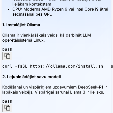
lielākam kontekstam
CPU: Moderns AMD Ryzen 9 vai Intel Core i9 ātrai
secināšanai bez GPU
1. Instalējiet Ollama
Ollama ir vienkāršākais veids, kā darbināt LLM
operētājsistēmā Linux.
bash
curl -fsSL https://ollama.com/install.sh | 
2. Lejupielādējiet savu modeli
Kodēšanai un vispārīgiem uzdevumiem DeepSeek-R1 ir
labākais veicējs. Vispārīgai sarunai Llama 3 ir lielisks.
bash