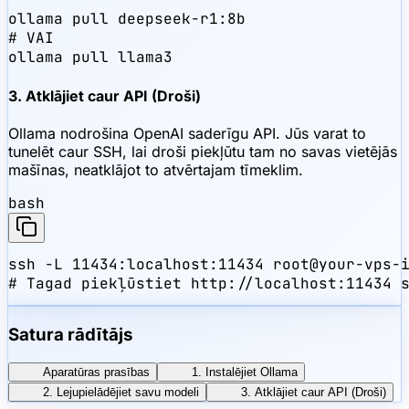
ollama pull deepseek-r1:8b

# VAI

ollama pull llama3
3. Atklājiet caur API (Droši)
Ollama nodrošina OpenAI saderīgu API. Jūs varat to
tunelēt caur SSH, lai droši piekļūtu tam no savas vietējās
mašīnas, neatklājot to atvērtajam tīmeklim.
bash
ssh -L 11434:localhost:11434 root@your-vps-i
# Tagad piekļūstiet http://localhost:11434 
Satura rādītājs
Aparatūras prasības
1. Instalējiet Ollama
2. Lejupielādējiet savu modeli
3. Atklājiet caur API (Droši)