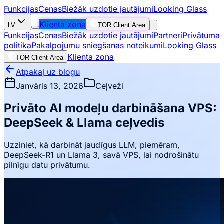
Funkcijas
Cenas
Biežāk uzdotie jautājumi
Looking Glass
Klienta zona
LV
TOR Client Area
Funkcijas
Cenas
Biežāk uzdotie jautājumi
Partneri
Privātuma
politika
Pakalpojumu sniegšanas noteikumi
Looking Glass
Klienta zona
TOR Client Area
Atpakaļ uz blogu
Janvāris 13, 2026
Ceļveži
Privāto AI modeļu darbināšana VPS:
DeepSeek & Llama ceļvedis
Uzziniet, kā darbināt jaudīgus LLM, piemēram,
DeepSeek-R1 un Llama 3, savā VPS, lai nodrošinātu
pilnīgu datu privātumu.