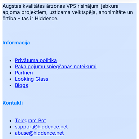
Augstas kvalitātes ārzonas VPS risinājumi jebkura
apjoma projektiem, uzticama veiktspēja, anonimitāte un
ērtība – tas ir Hiddence.
Informācija
Privātuma politika
Pakalpojumu sniegšanas noteikumi
Partneri
Looking Glass
Blogs
Kontakti
Telegram Bot
support
@
hiddence.net
abuse
@
hiddence.net