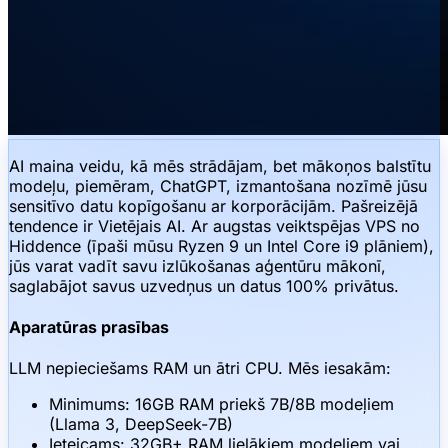
AI maina veidu, kā mēs strādājam, bet mākoņos balstītu
modeļu, piemēram, ChatGPT, izmantošana nozīmē jūsu
sensitīvo datu kopīgošanu ar korporācijām. Pašreizējā
tendence ir Vietējais AI. Ar augstas veiktspējas VPS no
Hiddence (īpaši mūsu Ryzen 9 un Intel Core i9 plāniem),
jūs varat vadīt savu izlūkošanas aģentūru mākonī,
saglabājot savus uzvedņus un datus 100% privātus.
Aparatūras prasības
LLM nepieciešams RAM un ātri CPU. Mēs iesakām:
Minimums: 16GB RAM priekš 7B/8B modeļiem
(Llama 3, DeepSeek-7B)
Ieteicams: 32GB+ RAM lielākiem modeļiem vai