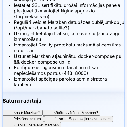
Iestatiet SSL sertifikātu drošai informācijas paneļa
piekļuvei (izmantojiet Nginx apgriezto
starpniekserveri)
Regulāri veiciet Marzban datubāzes dublējumkopiju
(/opt/marzban/db.sqlite3)
Uzraugiet lietotāju trafiku, lai novērstu ļaunprātīgu
izmantošanu
Izmantojiet Reality protokolu maksimālai cenzūras
noturībai
Uzturiet Marzban atjauninātu: docker-compose pull
&& docker-compose up -d
Konfigurējiet ugunsmūri, lai atļautu tikai
nepieciešamos portus (443, 8000)
Izmantojiet spēcīgas paroles administratora
kontiem
Satura rādītājs
Kas ir Marzban?
Kāpēc izvēlēties Marzban?
Priekšnosacījumi
1. solis: Sagatavojiet savu serveri
2. solis: Instalējiet Marzban