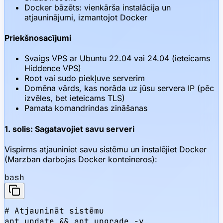
Docker bāzēts: vienkārša instalācija un
atjauninājumi, izmantojot Docker
Priekšnosacījumi
Svaigs VPS ar Ubuntu 22.04 vai 24.04 (ieteicams
Hiddence VPS)
Root vai sudo piekļuve serverim
Domēna vārds, kas norāda uz jūsu servera IP (pēc
izvēles, bet ieteicams TLS)
Pamata komandrindas zināšanas
1. solis: Sagatavojiet savu serveri
Vispirms atjauniniet savu sistēmu un instalējiet Docker
(Marzban darbojas Docker konteineros):
bash
# Atjaunināt sistēmu

apt update && apt upgrade -y
