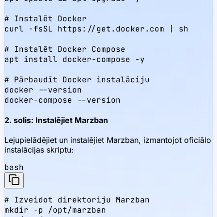
# Instalēt Docker

curl -fsSL https://get.docker.com | sh

# Instalēt Docker Compose

apt install docker-compose -y

# Pārbaudīt Docker instalāciju

docker --version

docker-compose --version
2. solis: Instalējiet Marzban
Lejupielādējiet un instalējiet Marzban, izmantojot oficiālo
instalācijas skriptu:
bash
# Izveidot direktoriju Marzban

mkdir -p /opt/marzban
