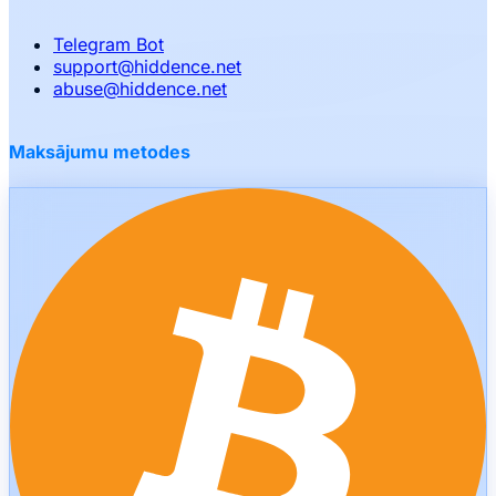
Telegram Bot
support
@
hiddence.net
abuse
@
hiddence.net
Maksājumu metodes