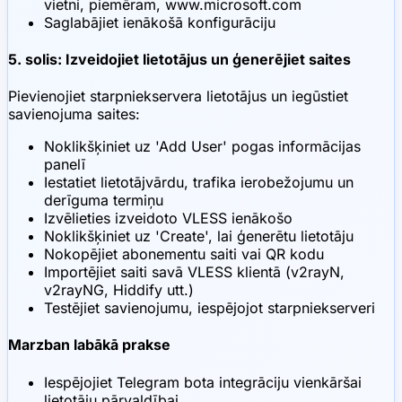
vietni, piemēram, www.microsoft.com
Saglabājiet ienākošā konfigurāciju
5. solis: Izveidojiet lietotājus un ģenerējiet saites
Pievienojiet starpniekservera lietotājus un iegūstiet
savienojuma saites:
Noklikšķiniet uz 'Add User' pogas informācijas
panelī
Iestatiet lietotājvārdu, trafika ierobežojumu un
derīguma termiņu
Izvēlieties izveidoto VLESS ienākošo
Noklikšķiniet uz 'Create', lai ģenerētu lietotāju
Nokopējiet abonementu saiti vai QR kodu
Importējiet saiti savā VLESS klientā (v2rayN,
v2rayNG, Hiddify utt.)
Testējiet savienojumu, iespējojot starpniekserveri
Marzban labākā prakse
Iespējojiet Telegram bota integrāciju vienkāršai
lietotāju pārvaldībai