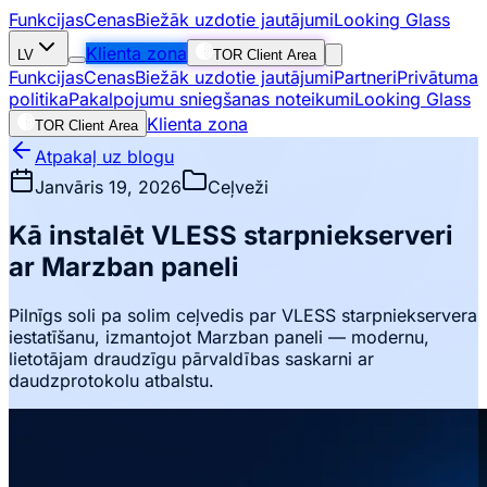
Funkcijas
Cenas
Biežāk uzdotie jautājumi
Looking Glass
Klienta zona
LV
TOR Client Area
Funkcijas
Cenas
Biežāk uzdotie jautājumi
Partneri
Privātuma
politika
Pakalpojumu sniegšanas noteikumi
Looking Glass
Klienta zona
TOR Client Area
Atpakaļ uz blogu
Janvāris 19, 2026
Ceļveži
Kā instalēt VLESS starpniekserveri
ar Marzban paneli
Pilnīgs soli pa solim ceļvedis par VLESS starpniekservera
iestatīšanu, izmantojot Marzban paneli — modernu,
lietotājam draudzīgu pārvaldības saskarni ar
daudzprotokolu atbalstu.