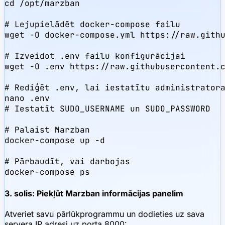
cd /opt/marzban

# Lejupielādēt docker-compose failu

wget -O docker-compose.yml https://raw.githu
# Izveidot .env failu konfigurācijai

wget -O .env https://raw.githubusercontent.c
# Rediģēt .env, lai iestatītu administratora
nano .env

# Iestatīt SUDO_USERNAME un SUDO_PASSWORD

# Palaist Marzban

docker-compose up -d

# Pārbaudīt, vai darbojas

docker-compose ps
3. solis: Piekļūt Marzban informācijas panelim
Atveriet savu pārlūkprogrammu un dodieties uz sava
servera IP adresi uz porta 8000: