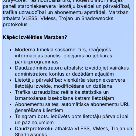
Xray-core. Tas nodrošina tīru, modernu informācijas
paneli starpniekservera lietotāju izveidei un pārvaldībai,
trafika uzraudzībai un abonementu apstrādei. Marzban
atbalsta VLESS, VMess, Trojan un Shadowsocks
protokolus.
Kāpēc izvēlēties Marzban?
Modernā tīmekļa saskarne: tīrs, reaģējošs
informācijas panelis, pieejams no jebkuras
pārlūkprogrammas
Daudzadministratoru atbalsts: izveidojiet vairākus
administratora kontus ar dažādām atļaujām
Lietotāju pārvaldība: vienkārša starpniekservera
lietotāju izveide, modificēšana un dzēšana
Trafika uzraudzība: reāllaika statistika un
izmantošanas izsekošana katram lietotājam
Abonementu saites: automātiska abonementu URL
ģenerēšana klientiem
Telegram bots: iebūvēts bots lietotāju pārvaldībai
un paziņojumiem
Daudzprotokolu: atbalsta VLESS, VMess, Trojan un
Shadowsocks