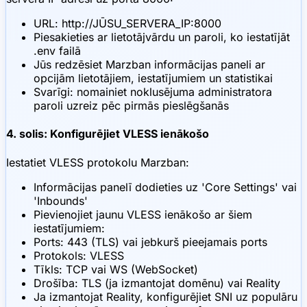
URL: http://JŪSU_SERVERA_IP:8000
Piesakieties ar lietotājvārdu un paroli, ko iestatījāt
.env failā
Jūs redzēsiet Marzban informācijas paneli ar
opcijām lietotājiem, iestatījumiem un statistikai
Svarīgi: nomainiet noklusējuma administratora
paroli uzreiz pēc pirmās pieslēgšanās
4. solis: Konfigurējiet VLESS ienākošo
Iestatiet VLESS protokolu Marzban:
Informācijas panelī dodieties uz 'Core Settings' vai
'Inbounds'
Pievienojiet jaunu VLESS ienākošo ar šiem
iestatījumiem:
Ports: 443 (TLS) vai jebkurš pieejamais ports
Protokols: VLESS
Tīkls: TCP vai WS (WebSocket)
Drošība: TLS (ja izmantojat domēnu) vai Reality
Ja izmantojat Reality, konfigurējiet SNI uz populāru