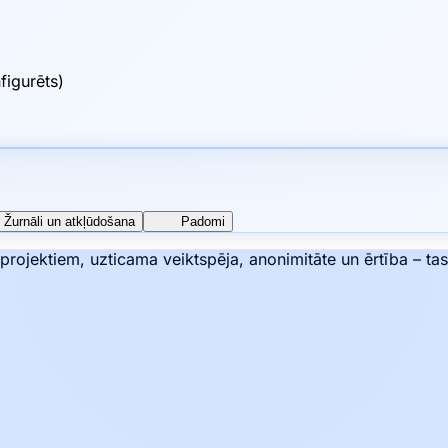
figurēts)
Žurnāli un atkļūdošana
Padomi
rojektiem, uzticama veiktspēja, anonimitāte un ērtība – tas