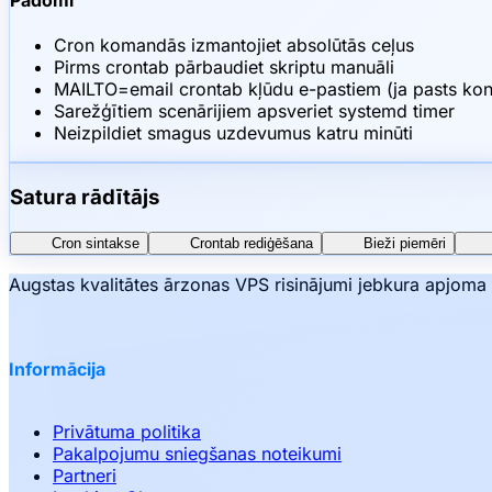
Padomi
Cron komandās izmantojiet absolūtās ceļus
Pirms crontab pārbaudiet skriptu manuāli
MAILTO=email crontab kļūdu e-pastiem (ja pasts kon
Sarežģītiem scenārijiem apsveriet systemd timer
Neizpildiet smagus uzdevumus katru minūti
Satura rādītājs
Cron sintakse
Crontab rediģēšana
Bieži piemēri
Augstas kvalitātes ārzonas VPS risinājumi jebkura apjoma p
Informācija
Privātuma politika
Pakalpojumu sniegšanas noteikumi
Partneri