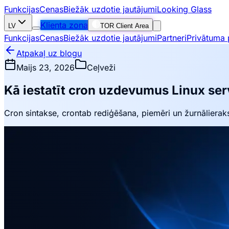
Funkcijas
Cenas
Biežāk uzdotie jautājumi
Looking Glass
Klienta zona
LV
TOR Client Area
Funkcijas
Cenas
Biežāk uzdotie jautājumi
Partneri
Privātuma p
Atpakaļ uz blogu
Maijs 23, 2026
Ceļveži
Kā iestatīt cron uzdevumus Linux ser
Cron sintakse, crontab rediģēšana, piemēri un žurnālierak