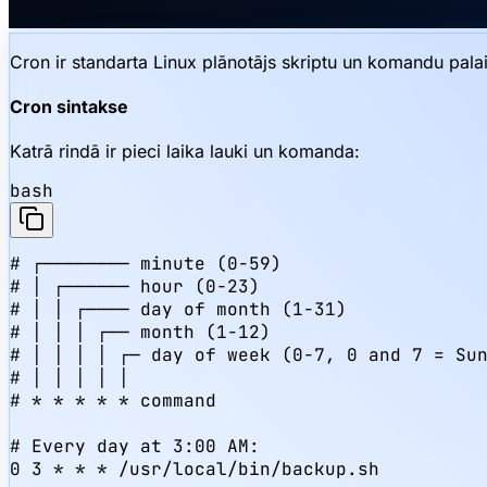
Cron ir standarta Linux plānotājs skriptu un komandu palai
Cron sintakse
Katrā rindā ir pieci laika lauki un komanda:
bash
# ┌──────── minute (0-59)

# │ ┌────── hour (0-23)

# │ │ ┌──── day of month (1-31)

# │ │ │ ┌── month (1-12)

# │ │ │ │ ┌─ day of week (0-7, 0 and 7 = Sun
# │ │ │ │ │

# * * * * * command

# Every day at 3:00 AM:

0 3 * * * /usr/local/bin/backup.sh
