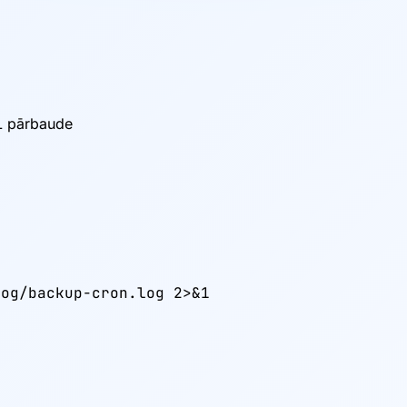
SL pārbaude
og/backup-cron.log 2>&1
