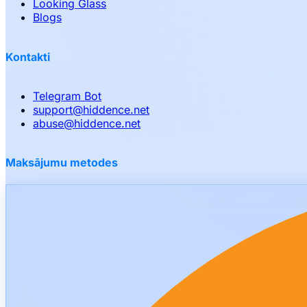
Looking Glass
Blogs
Kontakti
Telegram Bot
support
@
hiddence.net
abuse
@
hiddence.net
Maksājumu metodes