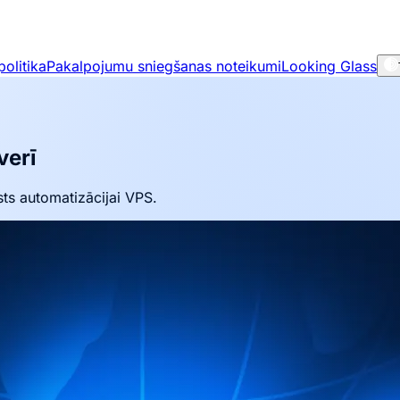
olitika
Pakalpojumu sniegšanas noteikumi
Looking Glass
verī
sts automatizācijai VPS.