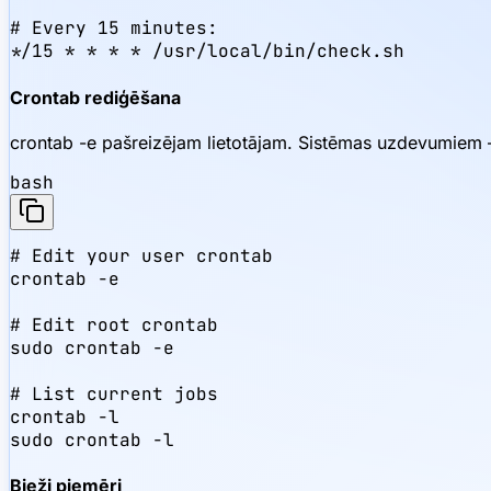
# Every 15 minutes:

*/15 * * * * /usr/local/bin/check.sh
Crontab rediģēšana
crontab -e pašreizējam lietotājam. Sistēmas uzdevumiem
bash
# Edit your user crontab

crontab -e

# Edit root crontab

sudo crontab -e

# List current jobs

crontab -l

sudo crontab -l
Bieži piemēri