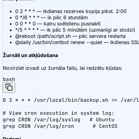
0 2 * * * — ikdienas rezerves kopija plkst. 2:00
0 */6 * * * — ik pēc 6 stundām
0 0 * * 0 — katru svētdienu pusnaktī
*/5 * * * * — ik pēc 5 minūtēm (uzmanīgi ar slodzi)
@reboot /path/script.sh — pēc servera restarta
@daily /usr/bin/certbot renew --quiet — ikdienas S
Žurnāli un atkļūdošana
Novirziet izvadi uz žurnāla failu, lai redzētu kļūdas:
bash
0 3 * * * /usr/local/bin/backup.sh >> /var/l
# View cron execution in system log:

grep CRON /var/log/syslog   # Ubuntu

grep CRON /var/log/cron      # CentOS