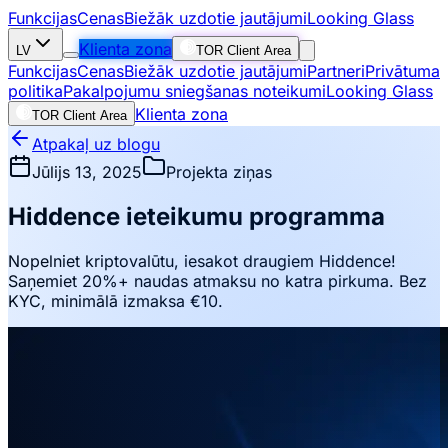
Funkcijas
Cenas
Biežāk uzdotie jautājumi
Looking Glass
Klienta zona
LV
TOR Client Area
Funkcijas
Cenas
Biežāk uzdotie jautājumi
Partneri
Privātuma
politika
Pakalpojumu sniegšanas noteikumi
Looking Glass
Klienta zona
TOR Client Area
Atpakaļ uz blogu
Jūlijs 13, 2025
Projekta ziņas
Hiddence ieteikumu programma
Nopelniet kriptovalūtu, iesakot draugiem Hiddence!
Saņemiet 20%+ naudas atmaksu no katra pirkuma. Bez
KYC, minimālā izmaksa €10.