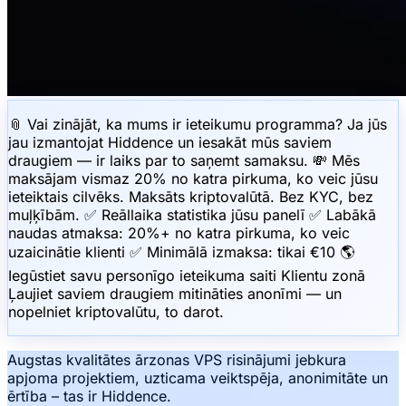
📎 Vai zinājāt, ka mums ir ieteikumu programma? Ja jūs
jau izmantojat Hiddence un iesakāt mūs saviem
draugiem — ir laiks par to saņemt samaksu. 💸 Mēs
maksājam vismaz 20% no katra pirkuma, ko veic jūsu
ieteiktais cilvēks. Maksāts kriptovalūtā. Bez KYC, bez
muļķībām. ✅ Reāllaika statistika jūsu panelī ✅ Labākā
naudas atmaksa: 20%+ no katra pirkuma, ko veic
uzaicinātie klienti ✅ Minimālā izmaksa: tikai €10 🌎
Iegūstiet savu personīgo ieteikuma saiti Klientu zonā
Ļaujiet saviem draugiem mitināties anonīmi — un
nopelniet kriptovalūtu, to darot.
Augstas kvalitātes ārzonas VPS risinājumi jebkura
apjoma projektiem, uzticama veiktspēja, anonimitāte un
ērtība – tas ir Hiddence.