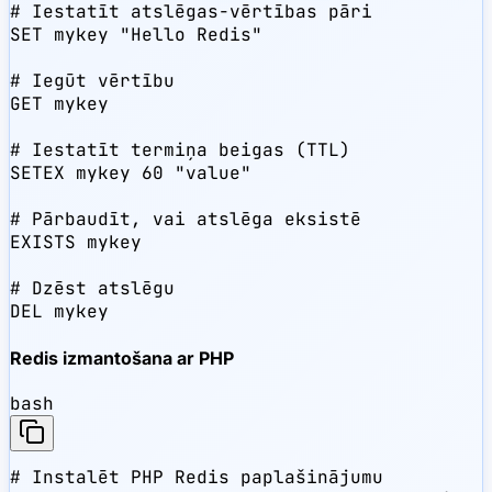
# Iestatīt atslēgas-vērtības pāri

SET mykey "Hello Redis"

# Iegūt vērtību

GET mykey

# Iestatīt termiņa beigas (TTL)

SETEX mykey 60 "value"

# Pārbaudīt, vai atslēga eksistē

EXISTS mykey

# Dzēst atslēgu

DEL mykey
Redis izmantošana ar PHP
bash
# Instalēt PHP Redis paplašinājumu
