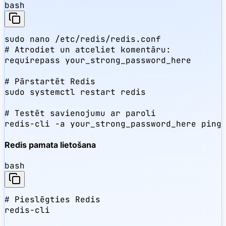
bash
sudo nano /etc/redis/redis.conf

# Atrodiet un atceliet komentāru:

requirepass your_strong_password_here

# Pārstartēt Redis

sudo systemctl restart redis

# Testēt savienojumu ar paroli

redis-cli -a your_strong_password_here ping
Redis pamata lietošana
bash
# Pieslēgties Redis

redis-cli
