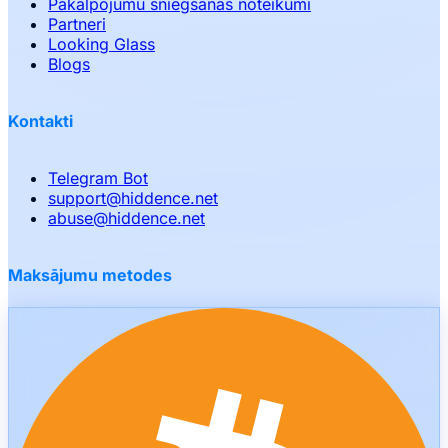
Pakalpojumu sniegšanas noteikumi
Partneri
Looking Glass
Blogs
Kontakti
Telegram Bot
support
@
hiddence.net
abuse
@
hiddence.net
Maksājumu metodes