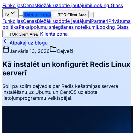
Funkcijas
Cenas
Biežāk uzdotie jautājumi
Looking Glass
Klienta zona
LV
TOR Client Area
Funkcijas
Cenas
Biežāk uzdotie jautājumi
Partneri
Privātuma
politika
Pakalpojumu sniegšanas noteikumi
Looking Glass
Klienta zona
TOR Client Area
Atpakaļ uz blogu
Janvāris 13, 2026
Ceļveži
Kā instalēt un konfigurēt Redis Linux
serverī
Soli pa solim ceļvedis par Redis kešatmiņas servera
instalēšanu uz Ubuntu un CentOS uzlabotai
lietojumprogrammu veiktspējai.