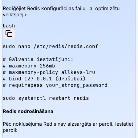
Rediģējiet Redis konfigurācijas failu, lai optimizētu
veiktspēju:
bash
sudo nano /etc/redis/redis.conf

# Galvenie iestatījumi:

# maxmemory 256mb

# maxmemory-policy allkeys-lru

# bind 127.0.0.1 (drošībai)

# requirepass your_strong_password

sudo systemctl restart redis
Redis nodrošināšana
Pēc noklusējuma Redis nav aizsargāts ar paroli. Iestatiet
paroli: