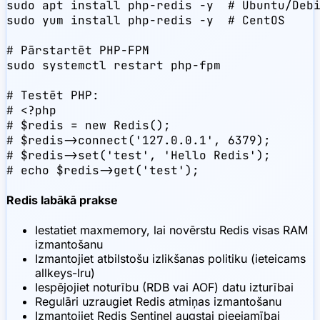
sudo apt install php-redis -y  # Ubuntu/Debi
sudo yum install php-redis -y  # CentOS

# Pārstartēt PHP-FPM

sudo systemctl restart php-fpm

# Testēt PHP:

# <?php

# $redis = new Redis();

# $redis->connect('127.0.0.1', 6379);

# $redis->set('test', 'Hello Redis');

# echo $redis->get('test');
Redis labākā prakse
Iestatiet maxmemory, lai novērstu Redis visas RAM
izmantošanu
Izmantojiet atbilstošu izlikšanas politiku (ieteicams
allkeys-lru)
Iespējojiet noturību (RDB vai AOF) datu izturībai
Regulāri uzraugiet Redis atmiņas izmantošanu
Izmantojiet Redis Sentinel augstai pieejamībai