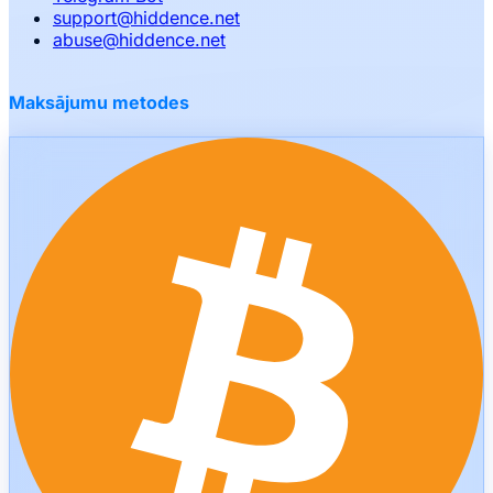
support
@
hiddence.net
abuse
@
hiddence.net
Maksājumu metodes