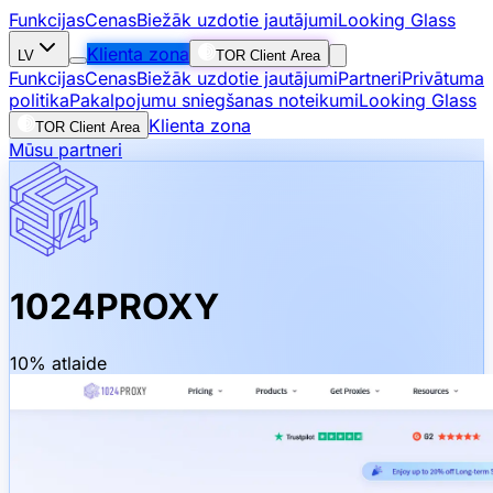
Funkcijas
Cenas
Biežāk uzdotie jautājumi
Looking Glass
Klienta zona
LV
TOR Client Area
Funkcijas
Cenas
Biežāk uzdotie jautājumi
Partneri
Privātuma
politika
Pakalpojumu sniegšanas noteikumi
Looking Glass
Klienta zona
TOR Client Area
Mūsu partneri
1024PROXY
10% atlaide