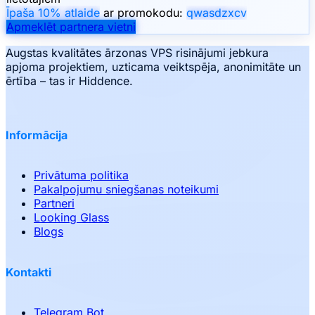
Īpaša 10% atlaide
ar promokodu:
qwasdzxcv
Apmeklēt partnera vietni
Augstas kvalitātes ārzonas VPS risinājumi jebkura
apjoma projektiem, uzticama veiktspēja, anonimitāte un
ērtība – tas ir Hiddence.
Informācija
Privātuma politika
Pakalpojumu sniegšanas noteikumi
Partneri
Looking Glass
Blogs
Kontakti
Telegram Bot