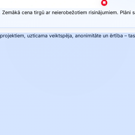
Zemākā cena tirgū ar neierobežotiem risinājumiem. Plāni s
rojektiem, uzticama veiktspēja, anonimitāte un ērtība – tas