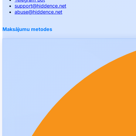
support
@
hiddence.net
abuse
@
hiddence.net
Maksājumu metodes