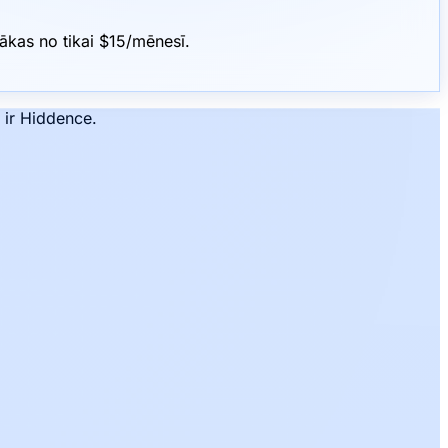
ākas no tikai $15/mēnesī.
 ir Hiddence.