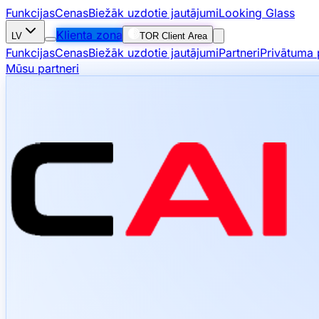
Funkcijas
Cenas
Biežāk uzdotie jautājumi
Looking Glass
Klienta zona
LV
TOR Client Area
Funkcijas
Cenas
Biežāk uzdotie jautājumi
Partneri
Privātuma p
Mūsu partneri