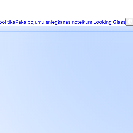
olitika
Pakalpojumu sniegšanas noteikumi
Looking Glass