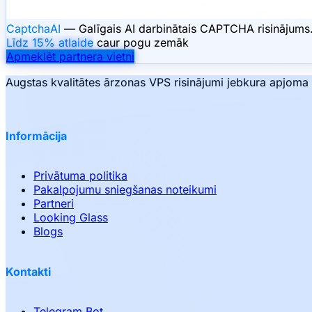
CaptchaAI
— Galīgais AI darbinātais CAPTCHA risinājums. 
Līdz 15% atlaide
caur pogu zemāk
Apmeklēt partnera vietni
Augstas kvalitātes ārzonas VPS risinājumi jebkura apjoma p
Informācija
Privātuma politika
Pakalpojumu sniegšanas noteikumi
Partneri
Looking Glass
Blogs
Kontakti
Telegram Bot