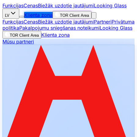
Funkcijas
Cenas
Biežāk uzdotie jautājumi
Looking Glass
Klienta zona
LV
TOR Client Area
Funkcijas
Cenas
Biežāk uzdotie jautājumi
Partneri
Privātuma
politika
Pakalpojumu sniegšanas noteikumi
Looking Glass
Klienta zona
TOR Client Area
Mūsu partneri