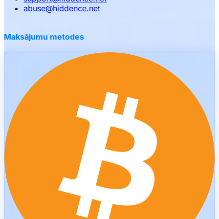
abuse
@
hiddence.net
Maksājumu metodes