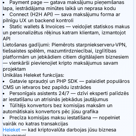
Payment page — gatava maksājumu pieņemšanas
lapa, iestrādājama minūtes laikā un neprasa kodu
Connect (H2H API) — sava maksājumu forma ar
pilnīgu UX un backend kontroli
Static wallets & Invoices — veidojiet statiskos makus
un personalizētus rēķinus katram klientam, izmantojot
API
Lietošanas gadījumi:
Piemērots starpniekserveru-VPN,
tiešsaistes spēlēm, mazumtirdzniecībai, izglītības
platformām un jebkādiem citiem digitālajiem biznesiem
— vienkārši pievienojiet kripto maksājumus savam
projektam
Unikālas Heleket funkcijas:
Gatavie spraudņi un PHP SDK — palaidiet populāros
CMS un ietvaros bez papildu izstrādes
Personīgais asistents 24/7 — dzīvi eksperti palīdzēs
ar iestatīšanu un atrisinās jebkādus jautājumus
Tūlītējs konvertors bez komisijas maksām un
automātiskais konvertors pēc jūsu grafika
Precīza komisijas maksu iestatīšana — nopelniet
vairāk no katras transakcijas
Heleket
— kad kriptovalūta darbojas jūsu biznesa
izaugsmei.