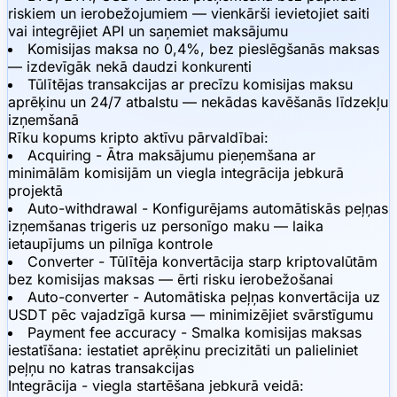
riskiem un ierobežojumiem — vienkārši ievietojiet saiti
vai integrējiet API un saņemiet maksājumu
Komisijas maksa no 0,4%, bez pieslēgšanās maksas
— izdevīgāk nekā daudzi konkurenti
Tūlītējas transakcijas ar precīzu komisijas maksu
aprēķinu un 24/7 atbalstu — nekādas kavēšanās līdzekļu
izņemšanā
Rīku kopums kripto aktīvu pārvaldībai:
Acquiring - Ātra maksājumu pieņemšana ar
minimālām komisijām un viegla integrācija jebkurā
projektā
Auto-withdrawal - Konfigurējams automātiskās peļņas
izņemšanas trigeris uz personīgo maku — laika
ietaupījums un pilnīga kontrole
Converter - Tūlītēja konvertācija starp kriptovalūtām
bez komisijas maksas — ērti risku ierobežošanai
Auto-converter - Automātiska peļņas konvertācija uz
USDT pēc vajadzīgā kursa — minimizējiet svārstīgumu
Payment fee accuracy - Smalka komisijas maksas
iestatīšana: iestatiet aprēķinu precizitāti un palieliniet
peļņu no katras transakcijas
Integrācija - viegla startēšana jebkurā veidā: