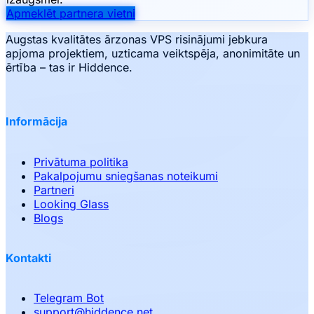
Apmeklēt partnera vietni
Augstas kvalitātes ārzonas VPS risinājumi jebkura
apjoma projektiem, uzticama veiktspēja, anonimitāte un
ērtība – tas ir Hiddence.
Informācija
Privātuma politika
Pakalpojumu sniegšanas noteikumi
Partneri
Looking Glass
Blogs
Kontakti
Telegram Bot
support
@
hiddence.net