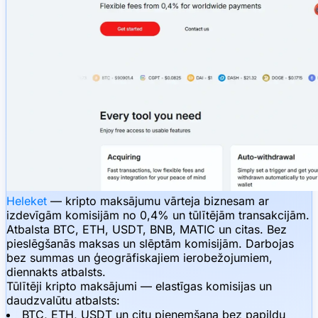
Heleket
— kripto maksājumu vārteja biznesam ar
izdevīgām komisijām no 0,4% un tūlītējām transakcijām.
Atbalsta BTC, ETH, USDT, BNB, MATIC un citas. Bez
pieslēgšanās maksas un slēptām komisijām. Darbojas
bez summas un ģeogrāfiskajiem ierobežojumiem,
diennakts atbalsts.
Tūlītēji kripto maksājumi — elastīgas komisijas un
daudzvalūtu atbalsts:
BTC, ETH, USDT un citu pieņemšana bez papildu