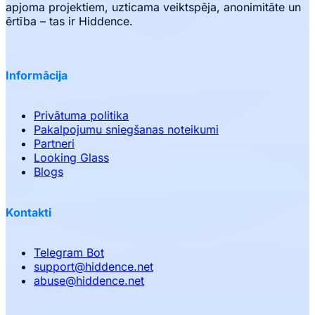
apjoma projektiem, uzticama veiktspēja, anonimitāte un
ērtība – tas ir Hiddence.
Informācija
Privātuma politika
Pakalpojumu sniegšanas noteikumi
Partneri
Looking Glass
Blogs
Kontakti
Telegram Bot
support
@
hiddence.net
abuse
@
hiddence.net