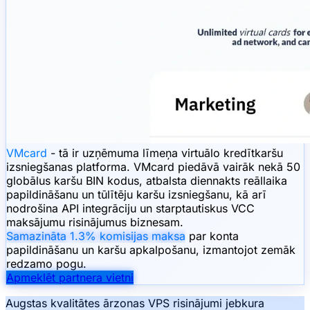
VMcard
- tā ir uzņēmuma līmeņa virtuālo kredītkaršu
izsniegšanas platforma. VMcard piedāvā vairāk nekā 50
globālus karšu BIN kodus, atbalsta diennakts reāllaika
papildināšanu un tūlītēju karšu izsniegšanu, kā arī
nodrošina API integrāciju un starptautiskus VCC
maksājumu risinājumus biznesam.
Samazināta 1.3% komisijas maksa
par konta
papildināšanu un karšu apkalpošanu, izmantojot zemāk
redzamo pogu.
Apmeklēt partnera vietni
Augstas kvalitātes ārzonas VPS risinājumi jebkura