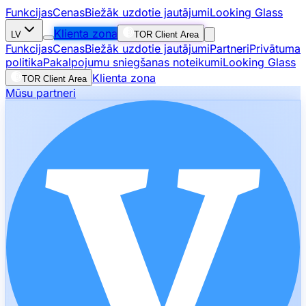
Funkcijas
Cenas
Biežāk uzdotie jautājumi
Looking Glass
Klienta zona
LV
TOR Client Area
Funkcijas
Cenas
Biežāk uzdotie jautājumi
Partneri
Privātuma
politika
Pakalpojumu sniegšanas noteikumi
Looking Glass
Klienta zona
TOR Client Area
Mūsu partneri