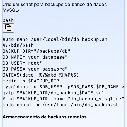
Crie um script para backups do banco de dados
MySQL:
bash
sudo nano /usr/local/bin/db_backup.sh

#!/bin/bash

BACKUP_DIR="/backups/db"

DB_NAME="your_database"

DB_USER="root"

DB_PASS="your_password"

DATE=$(date +%Y%m%d_%H%M%S)

mkdir -p $BACKUP_DIR

mysqldump -u $DB_USER -p$DB_PASS $DB_NAME > 
gzip $BACKUP_DIR/db_backup_$DATE.sql

find $BACKUP_DIR -name "db_backup_*.sql.gz" 
sudo chmod +x /usr/local/bin/db_backup.sh
Armazenamento de backups remotos