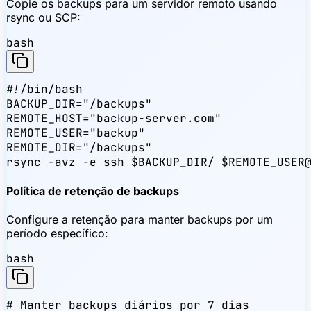
Copie os backups para um servidor remoto usando
rsync ou SCP:
bash
#!/bin/bash

BACKUP_DIR="/backups"

REMOTE_HOST="backup-server.com"

REMOTE_USER="backup"

REMOTE_DIR="/backups"

rsync -avz -e ssh $BACKUP_DIR/ $REMOTE_USER
Política de retenção de backups
Configure a retenção para manter backups por um
período específico:
bash
# Manter backups diários por 7 dias
