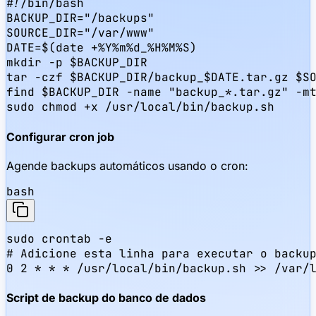
#!/bin/bash

BACKUP_DIR="/backups"

SOURCE_DIR="/var/www"

DATE=$(date +%Y%m%d_%H%M%S)

mkdir -p $BACKUP_DIR

tar -czf $BACKUP_DIR/backup_$DATE.tar.gz $SO
find $BACKUP_DIR -name "backup_*.tar.gz" -mt
sudo chmod +x /usr/local/bin/backup.sh
Configurar cron job
Agende backups automáticos usando o cron:
bash
sudo crontab -e

# Adicione esta linha para executar o backup
0 2 * * * /usr/local/bin/backup.sh >> /var/
Script de backup do banco de dados