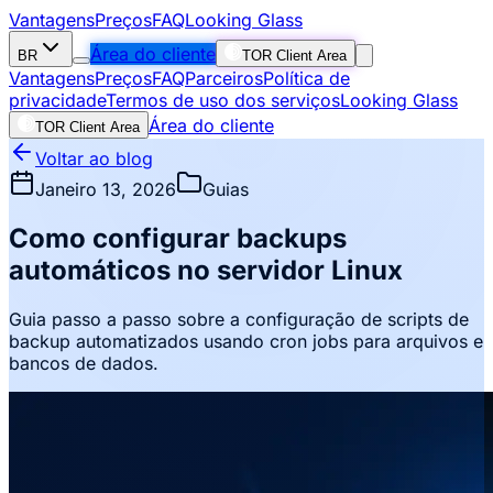
Vantagens
Preços
FAQ
Looking Glass
Área do cliente
BR
TOR Client Area
Vantagens
Preços
FAQ
Parceiros
Política de
privacidade
Termos de uso dos serviços
Looking Glass
Área do cliente
TOR Client Area
Voltar ao blog
Janeiro 13, 2026
Guias
Como configurar backups
automáticos no servidor Linux
Guia passo a passo sobre a configuração de scripts de
backup automatizados usando cron jobs para arquivos e
bancos de dados.