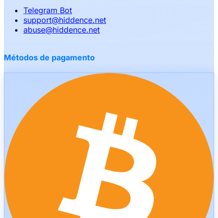
Telegram Bot
support
@
hiddence.net
abuse
@
hiddence.net
Métodos de pagamento