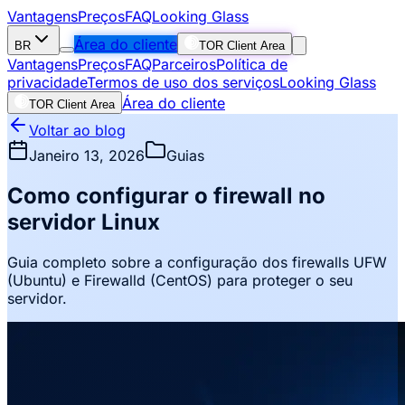
Vantagens
Preços
FAQ
Looking Glass
Área do cliente
BR
TOR Client Area
Vantagens
Preços
FAQ
Parceiros
Política de
privacidade
Termos de uso dos serviços
Looking Glass
Área do cliente
TOR Client Area
Voltar ao blog
Janeiro 13, 2026
Guias
Como configurar o firewall no
servidor Linux
Guia completo sobre a configuração dos firewalls UFW
(Ubuntu) e Firewalld (CentOS) para proteger o seu
servidor.