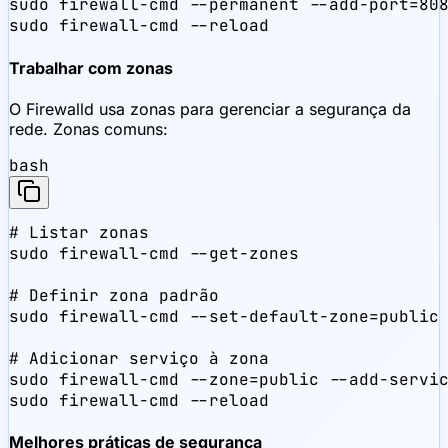
sudo firewall-cmd --permanent --add-port=808
sudo firewall-cmd --reload
Trabalhar com zonas
O Firewalld usa zonas para gerenciar a segurança da
rede. Zonas comuns:
bash
# Listar zonas

sudo firewall-cmd --get-zones

# Definir zona padrão

sudo firewall-cmd --set-default-zone=public

# Adicionar serviço à zona

sudo firewall-cmd --zone=public --add-servic
sudo firewall-cmd --reload
Melhores práticas de segurança