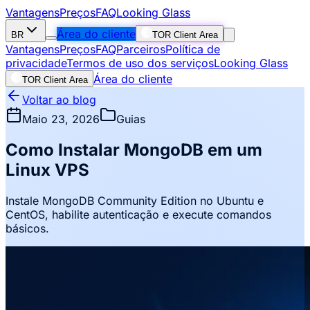
Vantagens
Preços
FAQ
Looking Glass
Área do cliente
BR
TOR Client Area
Vantagens
Preços
FAQ
Parceiros
Política de
privacidade
Termos de uso dos serviços
Looking Glass
Área do cliente
TOR Client Area
Voltar ao blog
Maio 23, 2026
Guias
Como Instalar MongoDB em um
Linux VPS
Instale MongoDB Community Edition no Ubuntu e
CentOS, habilite autenticação e execute comandos
básicos.