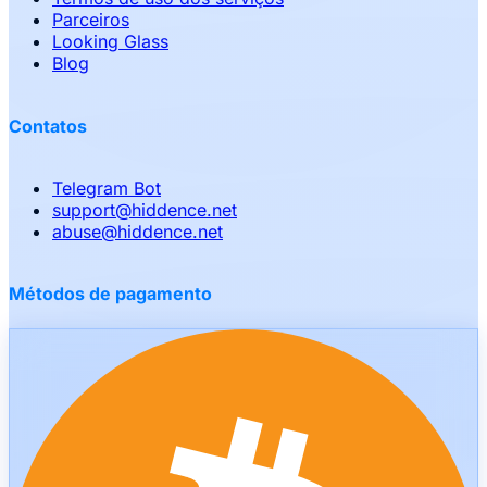
Parceiros
Looking Glass
Blog
Contatos
Telegram Bot
support
@
hiddence.net
abuse
@
hiddence.net
Métodos de pagamento