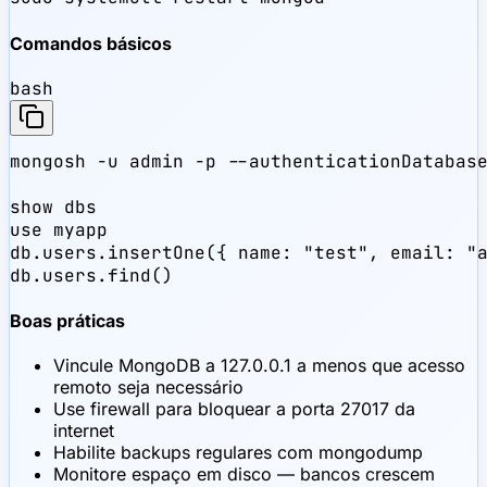
Comandos básicos
bash
mongosh -u admin -p --authenticationDatabase
show dbs

use myapp

db.users.insertOne({ name: "test", email: "a
db.users.find()
Boas práticas
Vincule MongoDB a 127.0.0.1 a menos que acesso
remoto seja necessário
Use firewall para bloquear a porta 27017 da
internet
Habilite backups regulares com mongodump
Monitore espaço em disco — bancos crescem