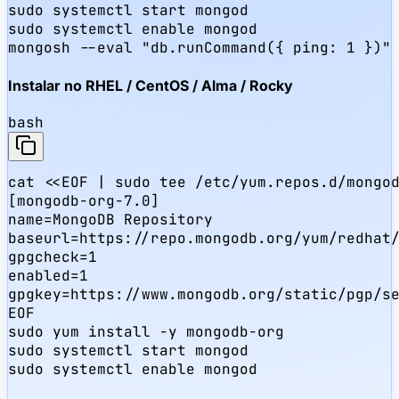
sudo systemctl start mongod

sudo systemctl enable mongod

mongosh --eval "db.runCommand({ ping: 1 })"
Instalar no RHEL / CentOS / Alma / Rocky
bash
cat <<EOF | sudo tee /etc/yum.repos.d/mongod
[mongodb-org-7.0]

name=MongoDB Repository

baseurl=https://repo.mongodb.org/yum/redhat/
gpgcheck=1

enabled=1

gpgkey=https://www.mongodb.org/static/pgp/se
EOF

sudo yum install -y mongodb-org

sudo systemctl start mongod

sudo systemctl enable mongod