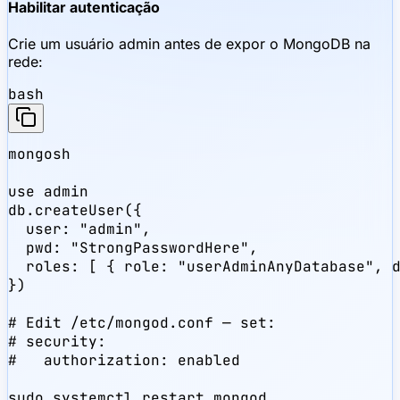
Habilitar autenticação
Crie um usuário admin antes de expor o MongoDB na
rede:
bash
mongosh

use admin

db.createUser({

  user: "admin",

  pwd: "StrongPasswordHere",

  roles: [ { role: "userAdminAnyDatabase", d
})

# Edit /etc/mongod.conf — set:

# security:

#   authorization: enabled

sudo systemctl restart mongod