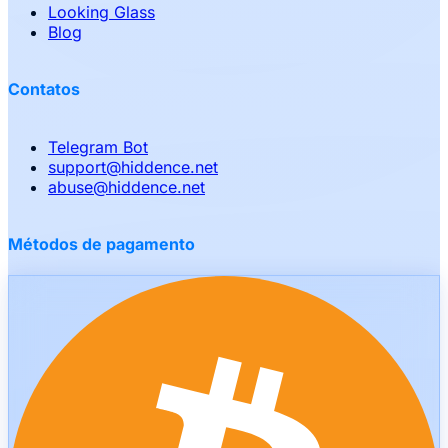
Looking Glass
Blog
Contatos
Telegram Bot
support
@
hiddence.net
abuse
@
hiddence.net
Métodos de pagamento