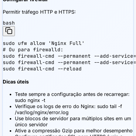
Permitir tráfego HTTP e HTTPS:
bash
sudo ufw allow 'Nginx Full'

# Ou para firewalld:

sudo firewall-cmd --permanent --add-service=
sudo firewall-cmd --permanent --add-service=
sudo firewall-cmd --reload
Dicas úteis
Teste sempre a configuração antes de recarregar:
sudo nginx -t
Verifique os logs de erro do Nginx: sudo tail -f
/var/log/nginx/error.log
Use blocos de servidor para múltiplos sites em um
único servidor
Ative a compressão Gzip para melhor desempenho