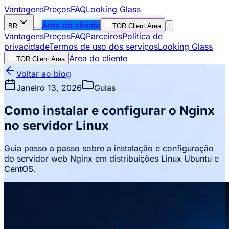
Vantagens
Preços
FAQ
Looking Glass
Área do cliente
BR
TOR Client Area
Vantagens
Preços
FAQ
Parceiros
Política de
privacidade
Termos de uso dos serviços
Looking Glass
Área do cliente
TOR Client Area
Voltar ao blog
Janeiro 13, 2026
Guias
Como instalar e configurar o Nginx
no servidor Linux
Guia passo a passo sobre a instalação e configuração
do servidor web Nginx em distribuições Linux Ubuntu e
CentOS.