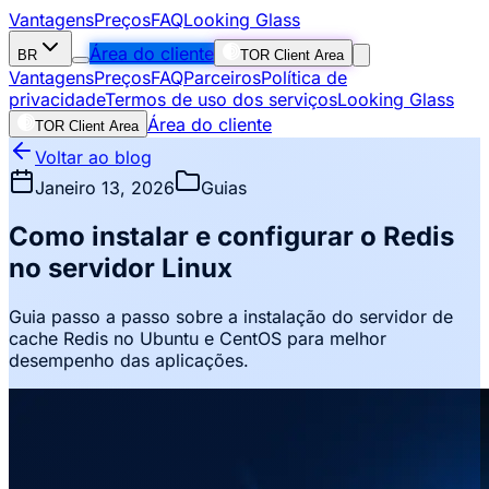
Vantagens
Preços
FAQ
Looking Glass
Área do cliente
BR
TOR Client Area
Vantagens
Preços
FAQ
Parceiros
Política de
privacidade
Termos de uso dos serviços
Looking Glass
Área do cliente
TOR Client Area
Voltar ao blog
Janeiro 13, 2026
Guias
Como instalar e configurar o Redis
no servidor Linux
Guia passo a passo sobre a instalação do servidor de
cache Redis no Ubuntu e CentOS para melhor
desempenho das aplicações.