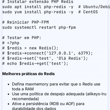
# Instalar extensão PHP Redis

sudo apt install php-redis -y  # Ubuntu/Debi
sudo yum install php-redis -y  # CentOS

# Reiniciar PHP-FPM

sudo systemctl restart php-fpm

# Testar em PHP:

# <?php

# $redis = new Redis();

# $redis->connect('127.0.0.1', 6379);

# $redis->set('test', 'Olá Redis');

# echo $redis->get('test');
Melhores práticas do Redis
Defina maxmemory para evitar que o Redis use
toda a RAM
Use uma política de despejo adequada (allkeys-lru
recomendada)
Ative a persistência (RDB ou AOF) para
durabilidade dos dados