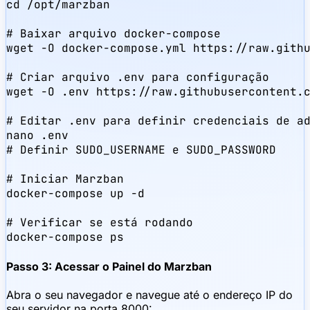
cd /opt/marzban

# Baixar arquivo docker-compose

wget -O docker-compose.yml https://raw.githu
# Criar arquivo .env para configuração

wget -O .env https://raw.githubusercontent.c
# Editar .env para definir credenciais de ad
nano .env

# Definir SUDO_USERNAME e SUDO_PASSWORD

# Iniciar Marzban

docker-compose up -d

# Verificar se está rodando

docker-compose ps
Passo 3: Acessar o Painel do Marzban
Abra o seu navegador e navegue até o endereço IP do
seu servidor na porta 8000: