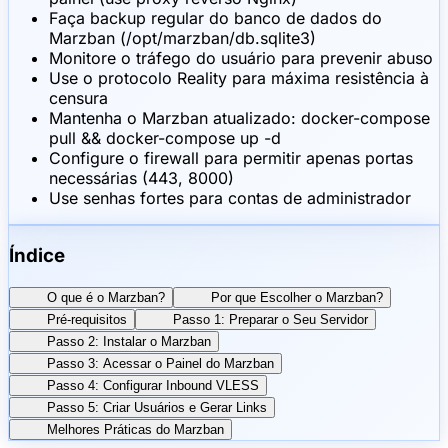
Faça backup regular do banco de dados do
Marzban (/opt/marzban/db.sqlite3)
Monitore o tráfego do usuário para prevenir abuso
Use o protocolo Reality para máxima resistência à
censura
Mantenha o Marzban atualizado: docker-compose
pull && docker-compose up -d
Configure o firewall para permitir apenas portas
necessárias (443, 8000)
Use senhas fortes para contas de administrador
Índice
O que é o Marzban?
Por que Escolher o Marzban?
Pré-requisitos
Passo 1: Preparar o Seu Servidor
Passo 2: Instalar o Marzban
Passo 3: Acessar o Painel do Marzban
Passo 4: Configurar Inbound VLESS
Passo 5: Criar Usuários e Gerar Links
Melhores Práticas do Marzban