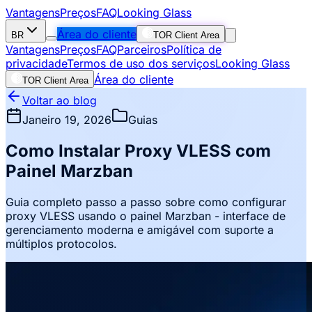
Vantagens
Preços
FAQ
Looking Glass
Área do cliente
BR
TOR Client Area
Vantagens
Preços
FAQ
Parceiros
Política de
privacidade
Termos de uso dos serviços
Looking Glass
Área do cliente
TOR Client Area
Voltar ao blog
Janeiro 19, 2026
Guias
Como Instalar Proxy VLESS com
Painel Marzban
Guia completo passo a passo sobre como configurar
proxy VLESS usando o painel Marzban - interface de
gerenciamento moderna e amigável com suporte a
múltiplos protocolos.