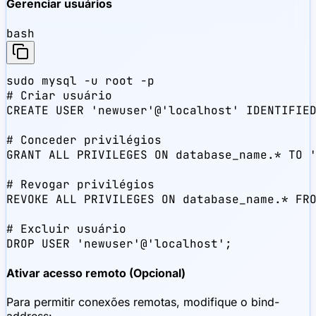
Gerenciar usuários
bash
sudo mysql -u root -p

# Criar usuário

CREATE USER 'newuser'@'localhost' IDENTIFIED
# Conceder privilégios

GRANT ALL PRIVILEGES ON database_name.* TO '
# Revogar privilégios

REVOKE ALL PRIVILEGES ON database_name.* FRO
# Excluir usuário

DROP USER 'newuser'@'localhost';
Ativar acesso remoto (Opcional)
Para permitir conexões remotas, modifique o bind-