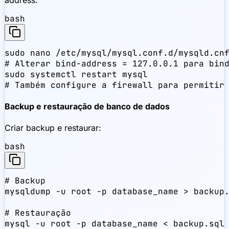
address:
bash
sudo nano /etc/mysql/mysql.conf.d/mysqld.cnf
# Alterar bind-address = 127.0.0.1 para bind
sudo systemctl restart mysql

# Também configure a firewall para permitir
Backup e restauração de banco de dados
Criar backup e restaurar:
bash
# Backup

mysqldump -u root -p database_name > backup.
# Restauração

mysql -u root -p database_name < backup.sql