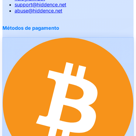
support
@
hiddence.net
abuse
@
hiddence.net
Métodos de pagamento