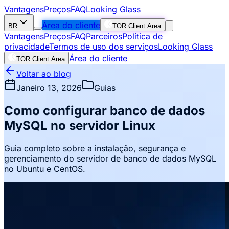
Vantagens
Preços
FAQ
Looking Glass
Área do cliente
BR
TOR Client Area
Vantagens
Preços
FAQ
Parceiros
Política de
privacidade
Termos de uso dos serviços
Looking Glass
Área do cliente
TOR Client Area
Voltar ao blog
Janeiro 13, 2026
Guias
Como configurar banco de dados
MySQL no servidor Linux
Guia completo sobre a instalação, segurança e
gerenciamento do servidor de banco de dados MySQL
no Ubuntu e CentOS.