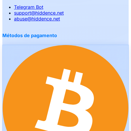
Telegram Bot
support
@
hiddence.net
abuse
@
hiddence.net
Métodos de pagamento