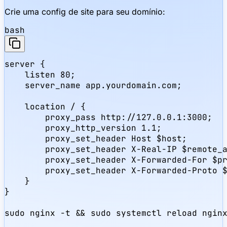
Crie uma config de site para seu domínio:
bash
server {

    listen 80;

    server_name app.yourdomain.com;

    location / {

        proxy_pass http://127.0.0.1:3000;

        proxy_http_version 1.1;

        proxy_set_header Host $host;

        proxy_set_header X-Real-IP $remote_a
        proxy_set_header X-Forwarded-For $pr
        proxy_set_header X-Forwarded-Proto $
    }

}

sudo nginx -t && sudo systemctl reload ngin