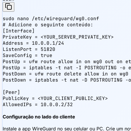
sudo nano /etc/wireguard/wg0.conf

# Adicione o seguinte conteúdo:

[Interface]

PrivateKey = <YOUR_SERVER_PRIVATE_KEY>

Address = 10.0.0.1/24

ListenPort = 51820

SaveConfig = true

PostUp = ufw route allow in on wg0 out on et
PostUp = iptables -t nat -I POSTROUTING -o e
PostDown = ufw route delete allow in on wg0 
PostDown = iptables -t nat -D POSTROUTING -o
[Peer]

PublicKey = <YOUR_CLIENT_PUBLIC_KEY>

AllowedIPs = 10.0.0.2/32
Configuração no lado do cliente
Instale a app WireGuard no seu celular ou PC. Crie um nov