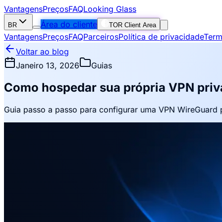
Vantagens
Preços
FAQ
Looking Glass
Área do cliente
BR
TOR Client Area
Vantagens
Preços
FAQ
Parceiros
Política de privacidade
Term
Voltar ao blog
Janeiro 13, 2026
Guias
Como hospedar sua própria VPN priv
Guia passo a passo para configurar uma VPN WireGuard p