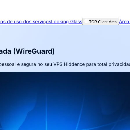
os de uso dos serviços
Looking Glass
Área 
TOR Client Area
ada (WireGuard)
essoal e segura no seu VPS Hiddence para total privacida