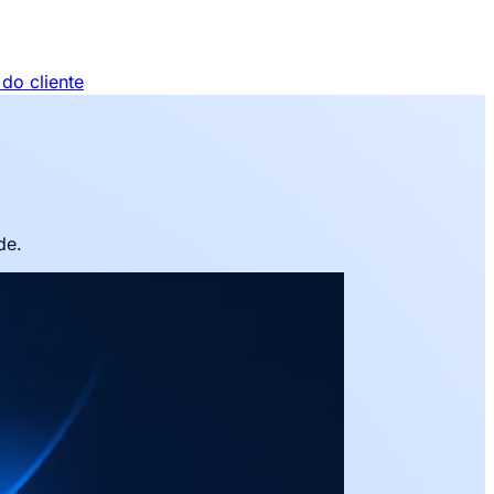
do cliente
de.