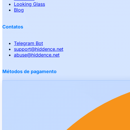
Looking Glass
Blog
Contatos
Telegram Bot
support
@
hiddence.net
abuse
@
hiddence.net
Métodos de pagamento