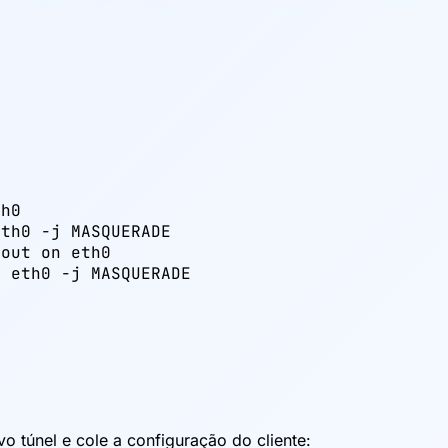
h0

th0 -j MASQUERADE

out on eth0

 eth0 -j MASQUERADE

o túnel e cole a configuração do cliente: