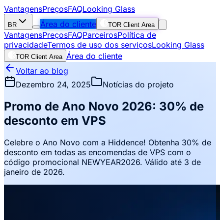
Vantagens
Preços
FAQ
Looking Glass
Área do cliente
BR
TOR Client Area
Vantagens
Preços
FAQ
Parceiros
Política de
privacidade
Termos de uso dos serviços
Looking Glass
Área do cliente
TOR Client Area
Voltar ao blog
Dezembro 24, 2025
Notícias do projeto
Promo de Ano Novo 2026: 30% de
desconto em VPS
Celebre o Ano Novo com a Hiddence! Obtenha 30% de
desconto em todas as encomendas de VPS com o
código promocional NEWYEAR2026. Válido até 3 de
janeiro de 2026.