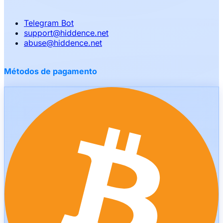
Telegram Bot
support
@
hiddence.net
abuse
@
hiddence.net
Métodos de pagamento