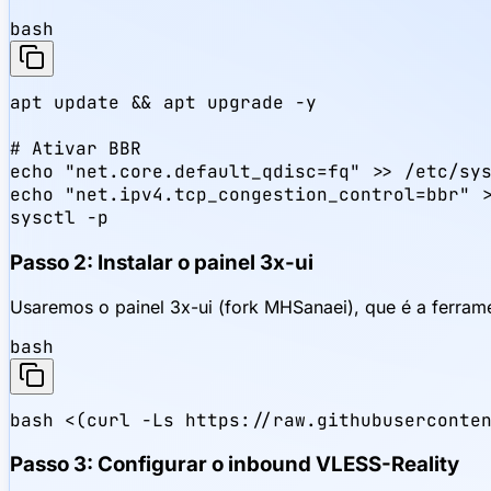
bash
apt update && apt upgrade -y

# Ativar BBR

echo "net.core.default_qdisc=fq" >> /etc/sys
echo "net.ipv4.tcp_congestion_control=bbr" >
sysctl -p
Passo 2: Instalar o painel 3x-ui
Usaremos o painel 3x-ui (fork MHSanaei), que é a ferrame
bash
bash <(curl -Ls https://raw.githubuserconte
Passo 3: Configurar o inbound VLESS-Reality