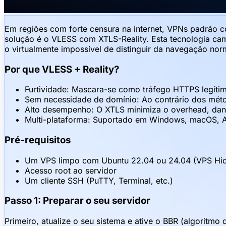
Em regiões com forte censura na internet, VPNs padrão
solução é o VLESS com XTLS-Reality. Esta tecnologia cam
o virtualmente impossível de distinguir da navegação no
Por que VLESS + Reality?
Furtividade: Mascara-se como tráfego HTTPS legíti
Sem necessidade de domínio: Ao contrário dos métod
Alto desempenho: O XTLS minimiza o overhead, dand
Multi-plataforma: Suportado em Windows, macOS, A
Pré-requisitos
Um VPS limpo com Ubuntu 22.04 ou 24.04 (VPS H
Acesso root ao servidor
Um cliente SSH (PuTTY, Terminal, etc.)
Passo 1: Preparar o seu servidor
Primeiro, atualize o seu sistema e ative o BBR (algoritm