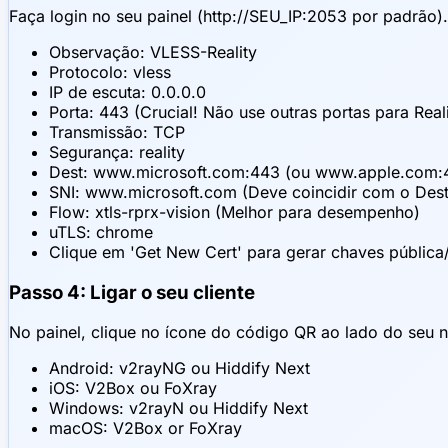
Faça login no seu painel (http://SEU_IP:2053 por padrão)
Observação: VLESS-Reality
Protocolo: vless
IP de escuta: 0.0.0.0
Porta: 443 (Crucial! Não use outras portas para Reali
Transmissão: TCP
Segurança: reality
Dest: www.microsoft.com:443 (ou www.apple.com:4
SNI: www.microsoft.com (Deve coincidir com o Dest
Flow: xtls-rprx-vision (Melhor para desempenho)
uTLS: chrome
Clique em 'Get New Cert' para gerar chaves pública
Passo 4: Ligar o seu cliente
No painel, clique no ícone do código QR ao lado do seu n
Android: v2rayNG ou Hiddify Next
iOS: V2Box ou FoXray
Windows: v2rayN ou Hiddify Next
macOS: V2Box or FoXray