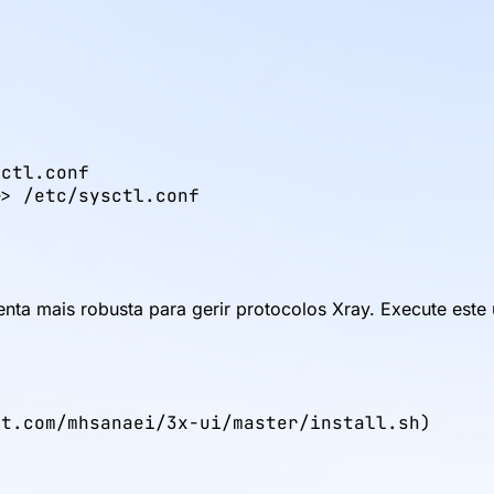
ctl.conf

> /etc/sysctl.conf

nta mais robusta para gerir protocolos Xray. Execute este 
nt.com/mhsanaei/3x-ui/master/install.sh)