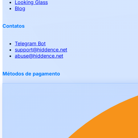
Looking Glass
Blog
Contatos
Telegram Bot
support
@
hiddence.net
abuse
@
hiddence.net
Métodos de pagamento