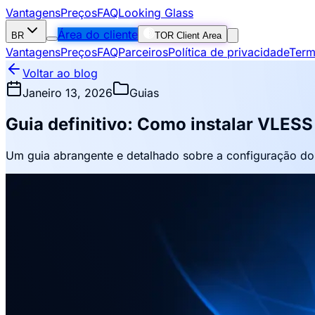
Vantagens
Preços
FAQ
Looking Glass
Área do cliente
BR
TOR Client Area
Vantagens
Preços
FAQ
Parceiros
Política de privacidade
Term
Voltar ao blog
Janeiro 13, 2026
Guias
Guia definitivo: Como instalar VLES
Um guia abrangente e detalhado sobre a configuração do p