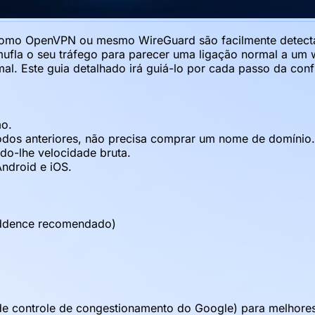
 como OpenVPN ou mesmo WireGuard são facilmente detecta
ufla o seu tráfego para parecer uma ligação normal a um 
rmal. Este guia detalhado irá guiá-lo por cada passo da c
mo.
os anteriores, não precisa comprar um nome de domínio. O
o-lhe velocidade bruta.
ndroid e iOS.
iddence recomendado)
o de controle de congestionamento do Google) para melhore