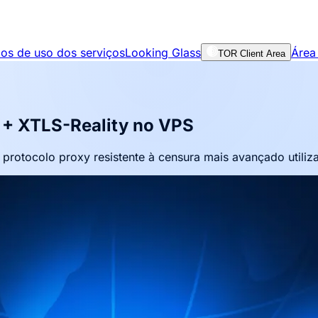
os de uso dos serviços
Looking Glass
Área 
TOR Client Area
S + XTLS-Reality no VPS
rotocolo proxy resistente à censura mais avançado utiliza