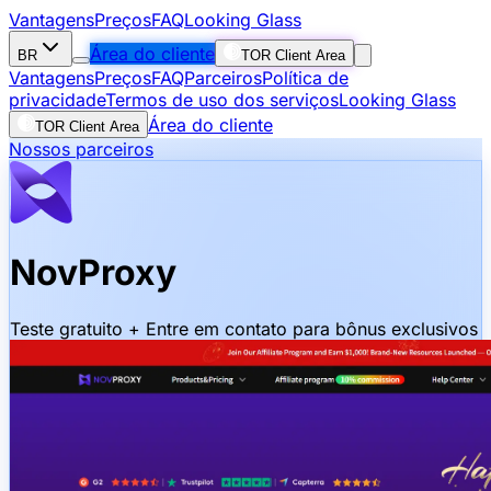
Vantagens
Preços
FAQ
Looking Glass
Área do cliente
BR
TOR Client Area
Vantagens
Preços
FAQ
Parceiros
Política de
privacidade
Termos de uso dos serviços
Looking Glass
Área do cliente
TOR Client Area
Nossos parceiros
NovProxy
Teste gratuito + Entre em contato para bônus exclusivos